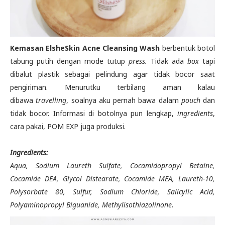
Kemasan ElsheSkin Acne Cleansing Wash
berbentuk botol
tabung putih dengan mode tutup
press.
Tidak ada
box
tapi
dibalut plastik sebagai pelindung agar tidak bocor saat
pengiriman. Menurutku terbilang aman kalau
dibawa
travelling
, soalnya aku pernah bawa dalam
pouch
dan
tidak bocor. Informasi di botolnya pun lengkap,
ingredients
,
cara pakai, POM EXP juga produksi.
Ingredients:
Aqua, Sodium Laureth Sulfate, Cocamidopropyl Betaine,
Cocamide DEA, Glycol Distearate, Cocamide MEA, Laureth-10,
Polysorbate 80, Sulfur, Sodium Chloride, Salicylic Acid,
Polyaminopropyl Biguanide, Methylisothiazolinone.