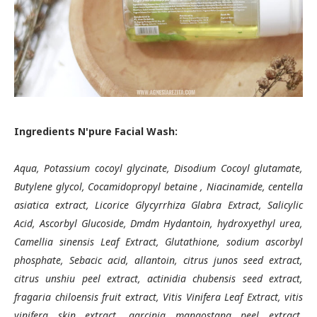
Ingredients N'pure Facial Wash:
Aqua, Potassium cocoyl glycinate, Disodium Cocoyl glutamate,
Butylene glycol, Cocamidopropyl betaine , Niacinamide, centella
asiatica extract, Licorice Glycyrrhiza Glabra Extract, Salicylic
Acid, Ascorbyl Glucoside, Dmdm Hydantoin, hydroxyethyl urea,
Camellia sinensis Leaf Extract, Glutathione, sodium ascorbyl
phosphate, Sebacic acid, allantoin, citrus junos seed extract,
citrus unshiu peel extract, actinidia chubensis seed extract,
fragaria chiloensis fruit extract, Vitis Vinifera Leaf Extract, vitis
vinifera skin extract, garcinia mangostana peel extract,