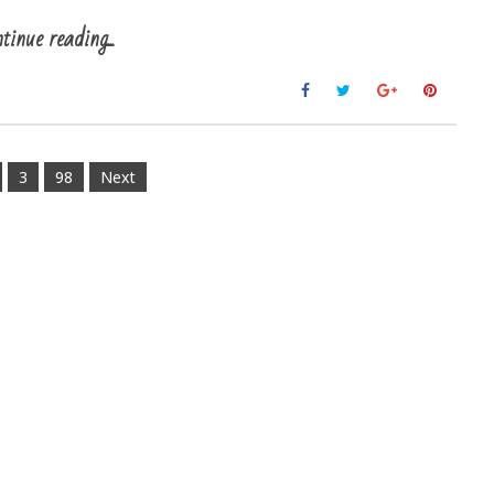
tinue reading...
3
98
Next