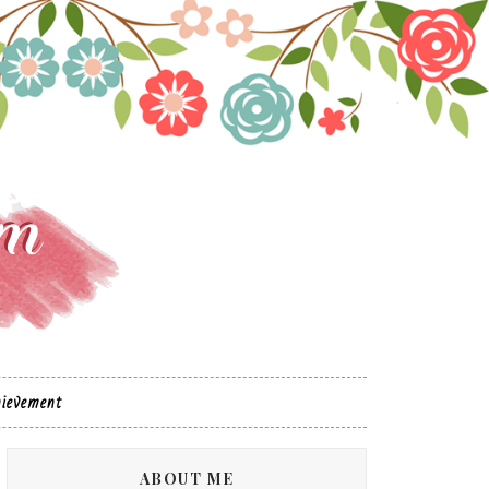
ievement
ABOUT ME