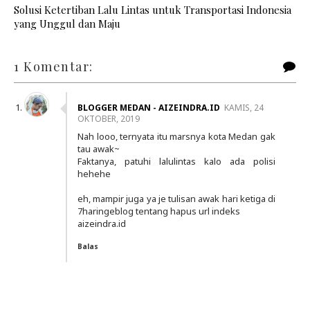
Solusi Ketertiban Lalu Lintas untuk Transportasi Indonesia
yang Unggul dan Maju
1 Komentar:
BLOGGER MEDAN - AIZEINDRA.ID
KAMIS, 24
OKTOBER, 2019
Nah looo, ternyata itu marsnya kota Medan gak
tau awak~
Faktanya, patuhi lalulintas kalo ada polisi
hehehe
eh, mampir juga ya je tulisan awak hari ketiga di
7haringeblog tentang hapus url indeks
aizeindra.id
Balas