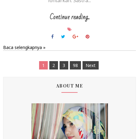
lontarkan. Sastra...
Continue reading...
Baca selengkapnya »
1
2
3
98
Next
ABOUT ME