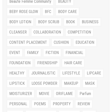
Beaute Femme Community
BEAUTY
BEBY ROSE GLOW
BFC
BODY CARE
BODY LOTION
BODY SCRUB
BOOK
BUSINESS
CLEANSER
COLLABORATION
COMPETITION
CONTENT PLACEMENT
CUSHION
EDUCATION
EVENT
FAMILY
FICTION
FINANCIAL
FOUNDATION
FRIENDSHIP
HAIR CARE
HEALTHY
JOURNALISTIC
LIFESTYLE
LIPCARE
LIPSTICK
LOOSE POWDER
MAKEUP
MASK
MOISTURIZER
MOVIE
ORIFLAME
Parfum
PERSONAL
POEMS
PROPERTY
REVIEW