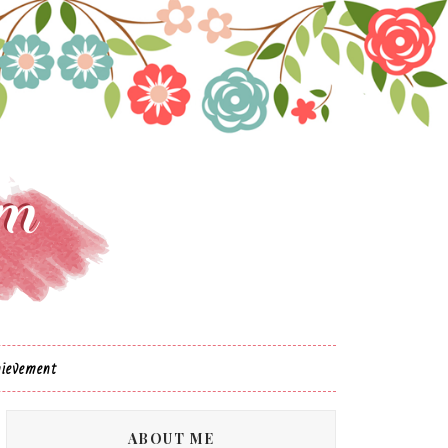
ievement
ABOUT ME