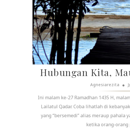
Hubungan Kita, M
Agnesiarezita
J
Ini malam ke-27 Ramadhan 1435 H, malam 
Lailatul Qadar. Coba lihatlah di kebany
yang “bersemedi” alias meraup pahala ya
ketika orang-orang 