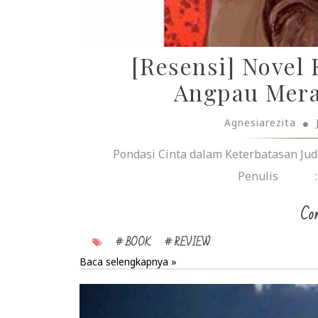
[Resensi] Novel
Angpau Mera
Agnesiarezita
Pondasi Cinta dalam Keterbatasan 
Penulis : T
Con
# BOOK
# REVIEW
Baca selengkapnya »