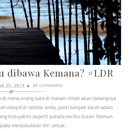
au dibawa Kemana? #LDR
uli 25, 2014
26 Comments
di mana orang kata di malam inilah akan datangnya
akan masjid di sekitar anda, pasti banyak kaum adam
ng kita yakini seperti pahala seribu bulan. Namun
pada menyibukkan diri untuk...