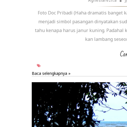
Agnesiarezita
J
Foto Doc Pribadi (Haha dramatis banget k
menjadi simbol pasangan dinyatakan sud
tahu kenapa harus janur kuning. Padahal 
kan lambang seseora
Con
Baca selengkapnya »