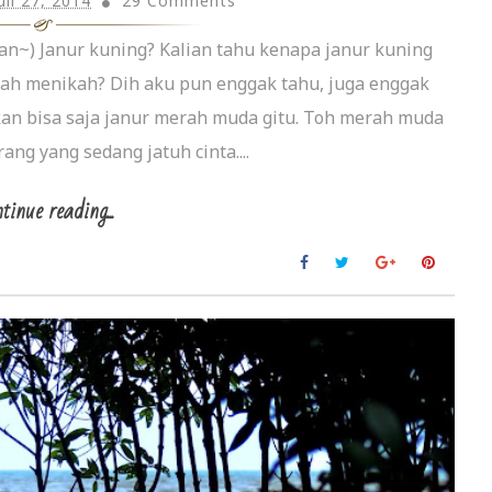
uli 27, 2014
29 Comments
an~) Janur kuning? Kalian tahu kenapa janur kuning
ah menikah? Dih aku pun enggak tahu, juga enggak
kan bisa saja janur merah muda gitu. Toh merah muda
ng yang sedang jatuh cinta....
tinue reading...