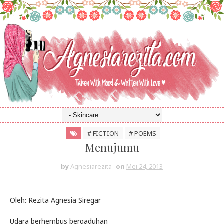
# FICTION
# POEMS
Menujumu
by
Agnesiarezita
on
Mei 24, 2013
Oleh: Rezita Agnesia Siregar
Udara berhembus bergaduhan