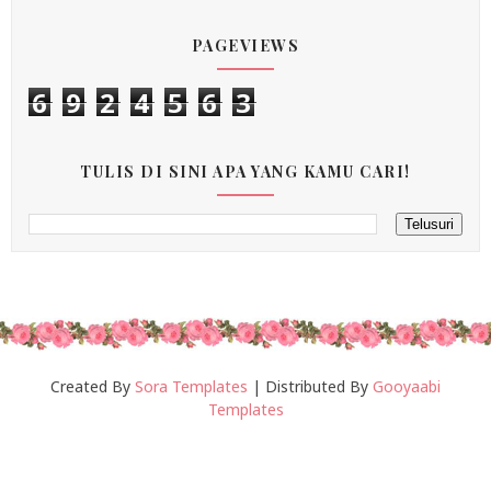
PAGEVIEWS
6
9
2
4
5
6
3
TULIS DI SINI APA YANG KAMU CARI!
Created By
Sora Templates
| Distributed By
Gooyaabi
Templates