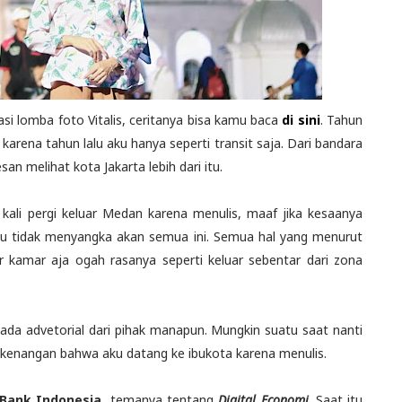
nasi lomba foto Vitalis, ceritanya bisa kamu baca
di sini
. Tahun
arena tahun lalu aku hanya seperti transit saja. Dari bandara
san melihat kota Jakarta lebih dari itu.
kali pergi keluar Medan karena menulis, maaf jika kesaanya
 aku tidak menyangka akan semua ini. Semua hal yang menurut
ar kamar aja ogah rasanya seperti keluar sebentar dari zona
k ada advetorial dari pihak manapun. Mungkin suatu saat nanti
g-kenangan bahwa aku datang ke ibukota karena menulis.
 Bank Indonesia
, temanya tentang
Digital Economi
. Saat itu