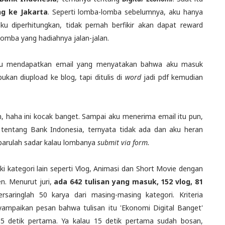
ng ke Jakarta
. Seperti lomba-lomba sebelumnya, aku hanya
 diperhitungkan, tidak pernah berfikir akan dapat reward
 lomba yang hadiahnya jalan-jalan.
aku mendapatkan email yang menyatakan bahwa aku masuk
bukan diupload ke blog, tapi ditulis di
word
jadi pdf kemudian
, haha ini kocak banget. Sampai aku menerima email itu pun,
n tentang Bank Indonesia, ternyata tidak ada dan aku heran
 barulah sadar kalau lombanya
submit via form.
ki kategori lain seperti Vlog, Animasi dan Short Movie dengan
n. Menurut juri,
ada 642 tulisan yang masuk, 152 vlog, 81
rsaringlah 50 karya dari masing-masing kategori. Kriteria
yampaikan pesan bahwa tulisan itu 'Ekonomi Digital Banget'
i 15 detik pertama. Ya kalau 15 detik pertama sudah bosan,