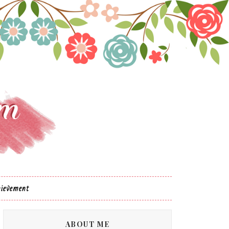
ievement
ABOUT ME