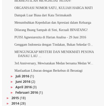
BERHENTILAH MENGHUJAT HUJAN!
ORGANISASI NOMOR SATU, KULIAH HARGA MATI
Dampak Luar Biasa dari Kata Terimakasih
Menumbuhkan Kepedulian dan Apresiasi dalam Keluarga
Dilarang Buang Sampah di Sini, Kecuali BINATANG!
PUISI Agnesiarezita di Harian Analisa - 29 Juni 2016
Genggam Indonesia dengan Tindakan, Bukan Sekedar O...
MENGUNGKAP MISTERI DAN MENIKMATI PESONA
DANAU LAU ...
3rd Anniversary, Mewisatakan Medan bersama Medan W...
Manfaatkan Liburan dengan Berkebun di Berastagi
Juli 2016
(1)
►
Juni 2016
(2)
►
April 2016
(3)
►
Februari 2016
(1)
►
2015
(18)
►
2014
(28)
►