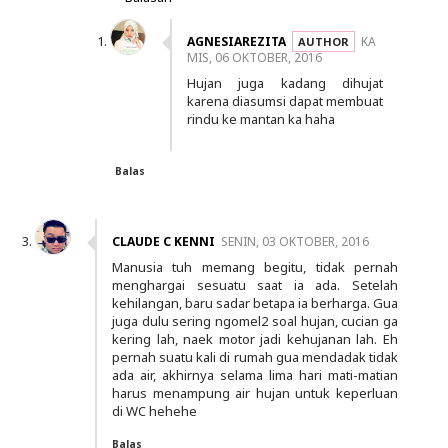
AGNESIAREZITA
KA
MIS, 06 OKTOBER, 2016
Hujan juga kadang dihujat
karena diasumsi dapat membuat
rindu ke mantan ka haha
Balas
CLAUDE C KENNI
SENIN, 03 OKTOBER, 2016
Manusia tuh memang begitu, tidak pernah
menghargai sesuatu saat ia ada. Setelah
kehilangan, baru sadar betapa ia berharga. Gua
juga dulu sering ngomel2 soal hujan, cucian ga
kering lah, naek motor jadi kehujanan lah. Eh
pernah suatu kali di rumah gua mendadak tidak
ada air, akhirnya selama lima hari mati-matian
harus menampung air hujan untuk keperluan
di WC hehehe
Balas