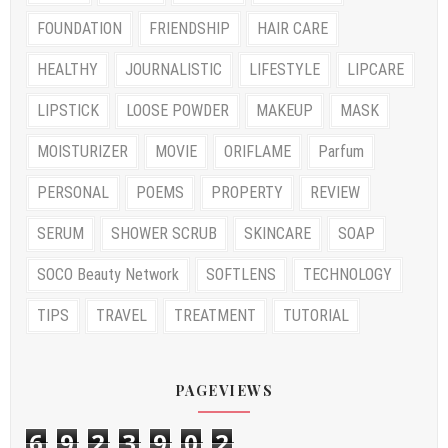
FOUNDATION
FRIENDSHIP
HAIR CARE
HEALTHY
JOURNALISTIC
LIFESTYLE
LIPCARE
LIPSTICK
LOOSE POWDER
MAKEUP
MASK
MOISTURIZER
MOVIE
ORIFLAME
Parfum
PERSONAL
POEMS
PROPERTY
REVIEW
SERUM
SHOWER SCRUB
SKINCARE
SOAP
SOCO Beauty Network
SOFTLENS
TECHNOLOGY
TIPS
TRAVEL
TREATMENT
TUTORIAL
PAGEVIEWS
6
9
2
3
9
0
2