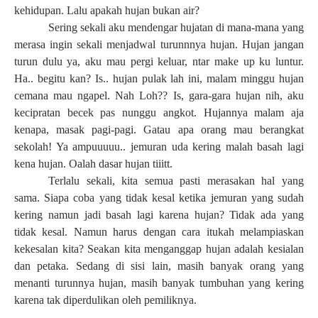
kehidupan. Lalu apakah hujan bukan air?
Sering sekali aku mendengar hujatan di mana-mana yang
merasa ingin sekali menjadwal turunnnya hujan. Hujan jangan
turun dulu ya, aku mau pergi keluar, ntar make up ku luntur.
Ha.. begitu kan? Is.. hujan pulak lah ini, malam minggu hujan
cemana mau ngapel. Nah Loh?? Is, gara-gara hujan nih, aku
kecipratan becek pas nunggu angkot. Hujannya malam aja
kenapa, masak pagi-pagi. Gatau apa orang mau berangkat
sekolah! Ya ampuuuuu.. jemuran uda kering malah basah lagi
kena hujan. Oalah dasar hujan tiiitt.
Terlalu sekali, kita semua pasti merasakan hal yang
sama. Siapa coba yang tidak kesal ketika jemuran yang sudah
kering namun jadi basah lagi karena hujan? Tidak ada yang
tidak kesal. Namun harus dengan cara itukah melampiaskan
kekesalan kita? Seakan kita menganggap hujan adalah kesialan
dan petaka. Sedang di sisi lain, masih banyak orang yang
menanti turunnya hujan, masih banyak tumbuhan yang kering
karena tak diperdulikan oleh pemiliknya.