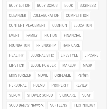
BODY LOTION
BODY SCRUB
BOOK
BUSINESS
CLEANSER
COLLABORATION
COMPETITION
CONTENT PLACEMENT
CUSHION
EDUCATION
EVENT
FAMILY
FICTION
FINANCIAL
FOUNDATION
FRIENDSHIP
HAIR CARE
HEALTHY
JOURNALISTIC
LIFESTYLE
LIPCARE
LIPSTICK
LOOSE POWDER
MAKEUP
MASK
MOISTURIZER
MOVIE
ORIFLAME
Parfum
PERSONAL
POEMS
PROPERTY
REVIEW
SERUM
SHOWER SCRUB
SKINCARE
SOAP
SOCO Beauty Network
SOFTLENS
TECHNOLOGY