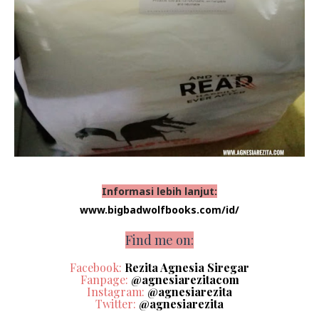
Informasi lebih lanjut:
www.bigbadwolfbooks.com/id/
Find me on:
Facebook:
Rezita Agnesia Siregar
Fanpage:
@agnesiarezitacom
Instagram:
@agnesiarezita
Twitter:
@agnesiarezita