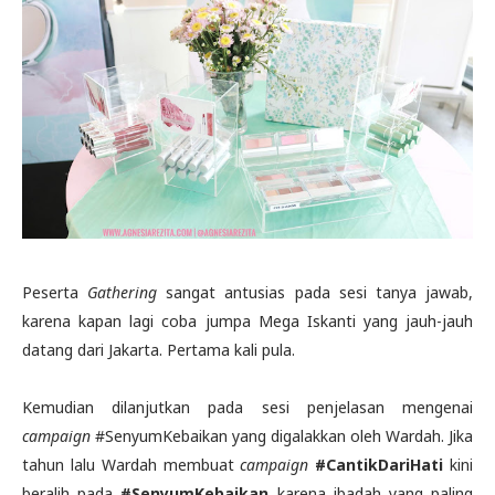
Peserta
Gathering
sangat antusias pada sesi tanya jawab,
karena kapan lagi coba jumpa Mega Iskanti yang jauh-jauh
datang dari Jakarta. Pertama kali pula.
Kemudian dilanjutkan pada sesi penjelasan mengenai
c
ampaign
#SenyumKebaikan yang digalakkan oleh Wardah. Jika
tahun lalu Wardah membuat
campaign
#CantikDariHati
kini
beralih pada
#SenyumKebaikan
karena ibadah yang paling