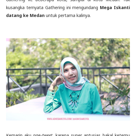
kusangka ternyata Gathering ini mengundang
Mega Iskanti
datang ke Medan
untuk pertama kalinya.
Kemarin aku nge-
tweet
, karena super antusias bakal ketemu