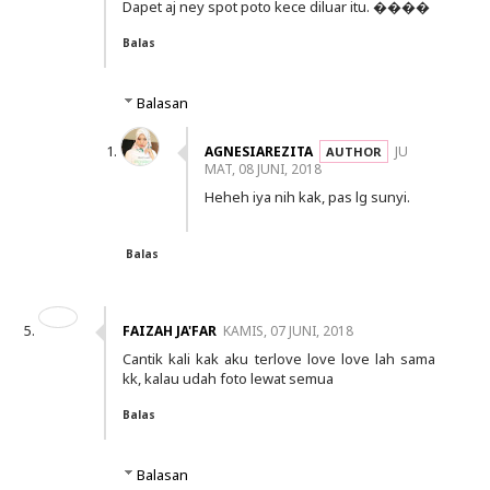
Dapet aj ney spot poto kece diluar itu. ����
Balas
Balasan
AGNESIAREZITA
JU
MAT, 08 JUNI, 2018
Heheh iya nih kak, pas lg sunyi.
Balas
FAIZAH JA'FAR
KAMIS, 07 JUNI, 2018
Cantik kali kak aku terlove love love lah sama
kk, kalau udah foto lewat semua
Balas
Balasan