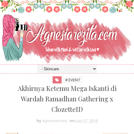
# EVENT
Akhirnya Ketemu Mega Iskanti di
Wardah Ramadhan Gathering x
ClozetteID
by
Agnesiarezita
on
Juni 07, 2018