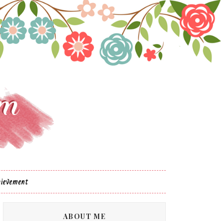
ievement
ABOUT ME