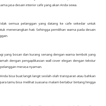
sama jasa desain interior cafe yang akan Anda sewa.
 Tidak semua pelanggan yang datang ke cafe sekedar untuk
uk menenangkan hati. Sehingga pemilihan warna pada desain
nggan.
if bagi yang bosan dan kurang senang dengan warna tembok yang
amah dengan pengaplikasian wall cover elegan dengan tekstur
ra pelanggan merasa nyaman.
 Anda bisa buat langit-langit seolah-olah transparan atau bahkan
 para tamu bisa melihat suasana malam bertabur bintang hingga