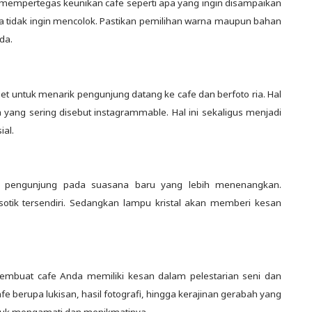
mempertegas keunikan cafe seperti apa yang ingin disampaikan
ka tidak ingin mencolok. Pastikan pemilihan warna maupun bahan
da.
t untuk menarik pengunjung datang ke cafe dan berfoto ria. Hal
 yang sering disebut instagrammable. Hal ini sekaligus menjadi
ial.
s pengunjung pada suasana baru yang lebih menenangkan.
tik tersendiri. Sedangkan lampu kristal akan memberi kesan
embuat cafe Anda memiliki kesan dalam pelestarian seni dan
fe berupa lukisan, hasil fotografi, hingga kerajinan gerabah yang
untuk mengamati dan menikmatinya.