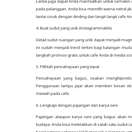
Lantai juga dapat Anda manfaatkan untuk semakin 
pada pelanggan. Anda bisa memilih warna netral ji
lantai cocok dengan dinding dan langit-langit cafe An
4. Buat sudut yang unik (instagrammable)
Detail sudut ruangan yang unik dapat menjadi magne
ini sudah menjadi trend terkini bagi kalangan muda
langkah promosi gratis untuk cafe Anda di media sos
5. Pilihlah pencahayaan yang tepat
Pencahayaan yang bagus, seakan menghipnoti
Penggunaan lampu pijar akan memberi kesan ekso
mewah pada cafe.
6. Lengkapi dengan pajangan dan karya seni
Pajangan ataupun karya seni yang bagus akan m
budaya. Anda bisa meletakkan di salah satu sudut ca
bernilai tinggi sehingga lebih menarik pelanggan 