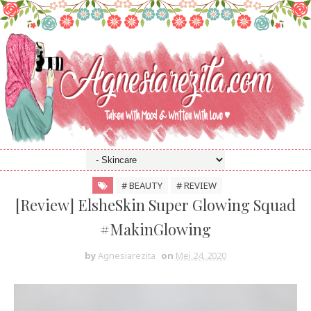
# BEAUTY
# REVIEW
[Review] ElsheSkin Super Glowing Squad
#MakinGlowing
by
Agnesiarezita
on
Mei 24, 2020