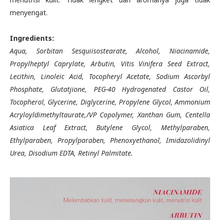
menyengat.
Ingredients:
Aqua, Sorbitan Sesquiisostearate, Alcohol, Niacinamide,
Propylheptyl Caprylate, Arbutin, Vitis Vinifera Seed Extract,
Lecithin, Linoleic Acid, Tocopheryl Acetate, Sodium Ascorbyl
Phosphate, Glutatjione, PEG-40 Hydrogenated Castor Oil,
Tocopherol, Glycerine, Diglycerine, Propylene Glycol, Ammonium
Acryloyldimethyltaurate,/VP Copolymer, Xanthan Gum, Centella
Asiatica Leaf Extract, Butylene Glycol, Methylparaben,
Ethylparaben, Propylparaben, Phenoxyethanol, Imidazolidinyl
Urea, Disodium EDTA, Retinyl Palmitate.