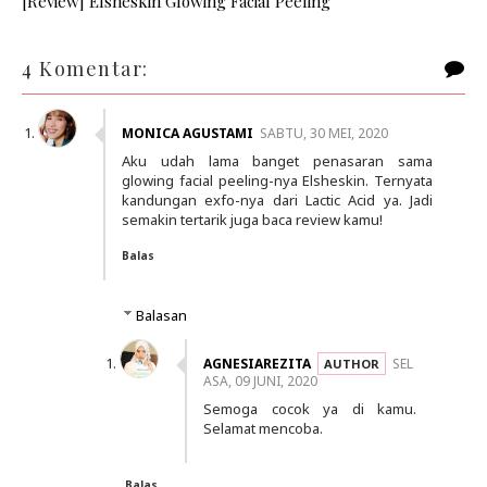
[Review] Elsheskin Glowing Facial Peeling
4 Komentar:
MONICA AGUSTAMI
SABTU, 30 MEI, 2020
Aku udah lama banget penasaran sama
glowing facial peeling-nya Elsheskin. Ternyata
kandungan exfo-nya dari Lactic Acid ya. Jadi
semakin tertarik juga baca review kamu!
Balas
Balasan
AGNESIAREZITA
SEL
ASA, 09 JUNI, 2020
Semoga cocok ya di kamu.
Selamat mencoba.
Balas