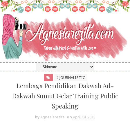
# JOURNALISTIC
Lembaga Pendidikan Dakwah Ad-
Dakwah Sumut Gelar Training Public
Speaking
by
Agnesiarezita
on
April 14, 2013