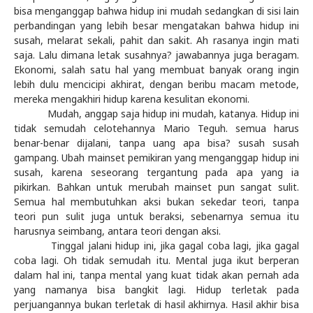
bisa menganggap bahwa hidup ini mudah sedangkan di sisi lain
perbandingan yang lebih besar mengatakan bahwa hidup ini
susah, melarat sekali, pahit dan sakit. Ah rasanya ingin mati
saja. Lalu dimana letak susahnya? jawabannya juga beragam.
Ekonomi, salah satu hal yang membuat banyak orang ingin
lebih dulu mencicipi akhirat, dengan beribu macam metode,
mereka mengakhiri hidup karena kesulitan ekonomi.
Mudah, anggap saja hidup ini mudah, katanya. Hidup ini
tidak semudah celotehannya Mario Teguh. semua harus
benar-benar dijalani, tanpa uang apa bisa? susah susah
gampang. Ubah mainset pemikiran yang menganggap hidup ini
susah, karena seseorang tergantung pada apa yang ia
pikirkan. Bahkan untuk merubah mainset pun sangat sulit.
Semua hal membutuhkan aksi bukan sekedar teori, tanpa
teori pun sulit juga untuk beraksi, sebenarnya semua itu
harusnya seimbang, antara teori dengan aksi.
Tinggal jalani hidup ini, jika gagal coba lagi, jika gagal
coba lagi. Oh tidak semudah itu. Mental juga ikut berperan
dalam hal ini, tanpa mental yang kuat tidak akan pernah ada
yang namanya bisa bangkit lagi. Hidup terletak pada
perjuangannya bukan terletak di hasil akhirnya. Hasil akhir bisa