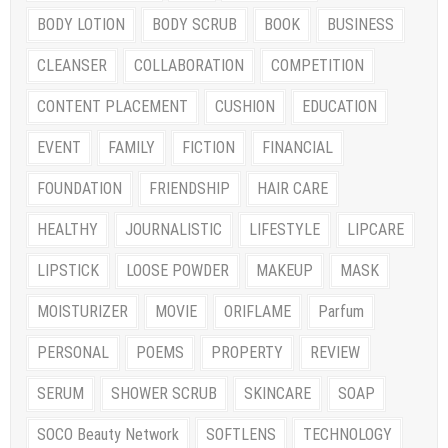
BODY LOTION
BODY SCRUB
BOOK
BUSINESS
CLEANSER
COLLABORATION
COMPETITION
CONTENT PLACEMENT
CUSHION
EDUCATION
EVENT
FAMILY
FICTION
FINANCIAL
FOUNDATION
FRIENDSHIP
HAIR CARE
HEALTHY
JOURNALISTIC
LIFESTYLE
LIPCARE
LIPSTICK
LOOSE POWDER
MAKEUP
MASK
MOISTURIZER
MOVIE
ORIFLAME
Parfum
PERSONAL
POEMS
PROPERTY
REVIEW
SERUM
SHOWER SCRUB
SKINCARE
SOAP
SOCO Beauty Network
SOFTLENS
TECHNOLOGY