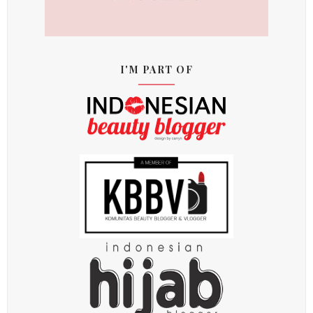
I'M PART OF