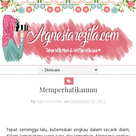
Memperhatikanmu
by
Agnesiarezita
on
Desember 02, 2012
Tepat seminggu lalu, kutemukan engkau dalam secarik diam,
dalam lamunanmu yang juga aku lamunkan. Mengapa engkau