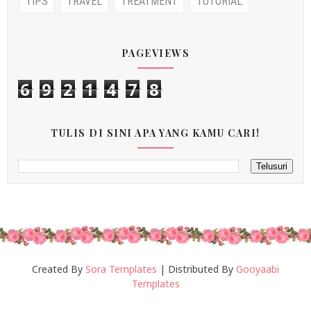
TIPS
TRAVEL
TREATMENT
TUTORIAL
PAGEVIEWS
6
9
2
1
4
7
8
TULIS DI SINI APA YANG KAMU CARI!
Created By
Sora Templates
| Distributed By
Gooyaabi
Templates