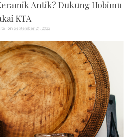
Keramik Antik? Dukung Hobimu
akai KTA
ita
on
September 21, 2022