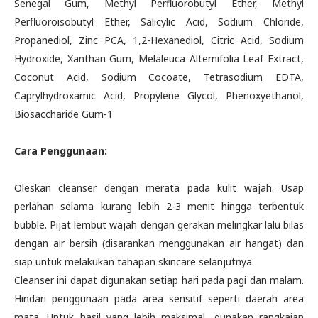
Senegal Gum, Methyl Perfluorobutyl Ether, Methyl
Perfluoroisobutyl Ether, Salicylic Acid, Sodium Chloride,
Propanediol, Zinc PCA, 1,2-Hexanediol, Citric Acid, Sodium
Hydroxide, Xanthan Gum, Melaleuca Alternifolia Leaf Extract,
Coconut Acid, Sodium Cocoate, Tetrasodium EDTA,
Caprylhydroxamic Acid, Propylene Glycol, Phenoxyethanol,
Biosaccharide Gum-1
Cara Penggunaan:
Oleskan cleanser dengan merata pada kulit wajah. Usap
perlahan selama kurang lebih 2-3 menit hingga terbentuk
bubble. Pijat lembut wajah dengan gerakan melingkar lalu bilas
dengan air bersih (disarankan menggunakan air hangat) dan
siap untuk melakukan tahapan skincare selanjutnya.
Cleanser ini dapat digunakan setiap hari pada pagi dan malam.
Hindari penggunaan pada area sensitif seperti daerah area
mata. Untuk hasil yang lebih maksimal, gunakan rangkaian