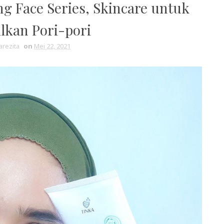
g Face Series, Skincare untuk
lkan Pori-pori
arezita
on
Mei 22, 2021