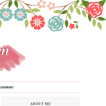
ievement
ABOUT ME