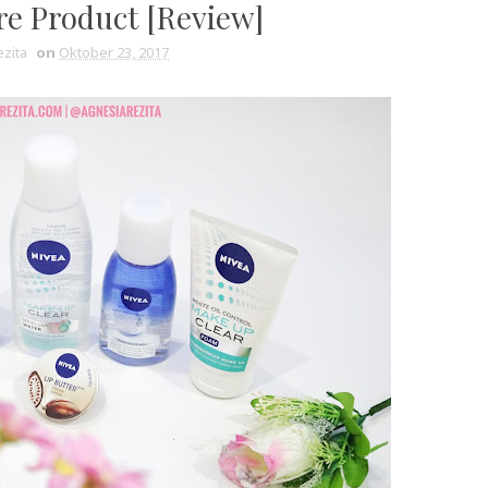
re Product [Review]
zita
on
Oktober 23, 2017