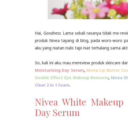
Hai, G
oodness
. Lama sekali rasanya tidak me-revi
produk Nivea tayang di blog, pada woro-woro p
aku yang niatan nulis tapi niat terhalang sama akt
So, kali ini aku mau mereview produk skincare dari
Moisturizing Day Serum
,
Nivea Lip Butter Co
Double Effect Eye Makeup Remover
,
Nivea M
Clear 2 in 1 Foam
.
Nivea White Makeup S
Day Serum