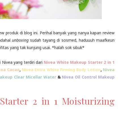
ew produk di blog ini. Perihal banyak yang nanya kapan review
adahal
unboxing
sudah tayang di sosmed, haduuuh maafkeun
ifitas yang tak kunjung usai. *halah sok sibuk*
 Nivea yang terdiri dari
Nivea White Makeup Starter 2 in 1
coa Cacao
,
Nivea Extra White Firming Body Lotion
,
Nivea
akeup Clear Micellar Water
&
Nivea Oil Control Makeup
tarter 2 in 1 Moisturizing