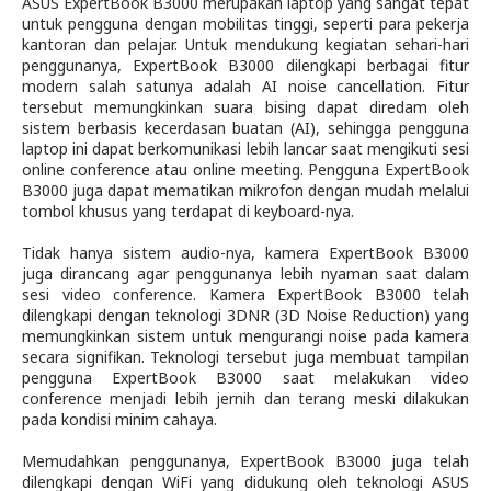
ASUS ExpertBook B3000 merupakan laptop yang sangat tepat
untuk pengguna dengan mobilitas tinggi, seperti para pekerja
kantoran dan pelajar. Untuk mendukung kegiatan sehari-hari
penggunanya, ExpertBook B3000 dilengkapi berbagai fitur
modern salah satunya adalah AI noise cancellation. Fitur
tersebut memungkinkan suara bising dapat diredam oleh
sistem berbasis kecerdasan buatan (AI), sehingga pengguna
laptop ini dapat berkomunikasi lebih lancar saat mengikuti sesi
online conference atau online meeting. Pengguna ExpertBook
B3000 juga dapat mematikan mikrofon dengan mudah melalui
tombol khusus yang terdapat di keyboard-nya.
Tidak hanya sistem audio-nya, kamera ExpertBook B3000
juga dirancang agar penggunanya lebih nyaman saat dalam
sesi video conference. Kamera ExpertBook B3000 telah
dilengkapi dengan teknologi 3DNR (3D Noise Reduction) yang
memungkinkan sistem untuk mengurangi noise pada kamera
secara signifikan. Teknologi tersebut juga membuat tampilan
pengguna ExpertBook B3000 saat melakukan video
conference menjadi lebih jernih dan terang meski dilakukan
pada kondisi minim cahaya.
Memudahkan penggunanya, ExpertBook B3000 juga telah
dilengkapi dengan WiFi yang didukung oleh teknologi ASUS