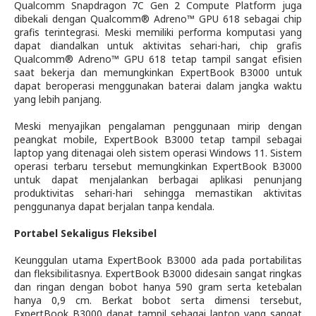
Qualcomm Snapdragon 7C Gen 2 Compute Platform juga
dibekali dengan Qualcomm® Adreno™ GPU 618 sebagai chip
grafis terintegrasi. Meski memiliki performa komputasi yang
dapat diandalkan untuk aktivitas sehari-hari, chip grafis
Qualcomm® Adreno™ GPU 618 tetap tampil sangat efisien
saat bekerja dan memungkinkan ExpertBook B3000 untuk
dapat beroperasi menggunakan baterai dalam jangka waktu
yang lebih panjang.
Meski menyajikan pengalaman penggunaan mirip dengan
peangkat mobile,
ExpertBook B3000 tetap tampil sebagai
laptop yang ditenagai oleh sistem operasi Windows 11. Sistem
operasi terbaru tersebut memungkinkan ExpertBook B3000
untuk dapat menjalankan berbagai aplikasi penunjang
produktivitas sehari-hari sehingga memastikan aktivitas
penggunanya dapat berjalan tanpa kendala.
Portabel Sekaligus Fleksibel
Keunggulan utama ExpertBook B3000 ada pada portabilitas
dan fleksibilitasnya. ExpertBook B3000 didesain sangat ringkas
dan ringan dengan bobot hanya 590 gram serta ketebalan
hanya 0,9 cm. Berkat bobot serta dimensi tersebut,
ExpertBook B3000 dapat tampil sebagai laptop yang sangat