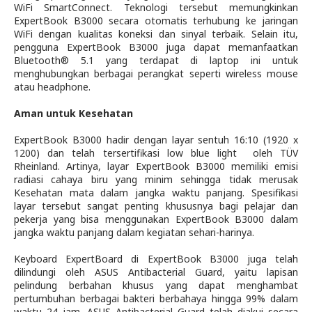
WiFi SmartConnect. Teknologi tersebut memungkinkan
ExpertBook B3000 secara otomatis terhubung ke jaringan
WiFi dengan kualitas koneksi dan sinyal terbaik. Selain itu,
pengguna ExpertBook B3000 juga dapat memanfaatkan
Bluetooth
®
5.1 yang terdapat di laptop ini untuk
menghubungkan berbagai perangkat seperti wireless mouse
atau headphone.
Aman untuk Kesehatan
ExpertBook B3000 hadir dengan layar sentuh 16:10 (1920 x
1200) dan telah tersertifikasi low blue light
oleh TÜV
Rheinland. Artinya, layar ExpertBook B3000 memiliki emisi
radiasi cahaya biru yang minim sehingga tidak merusak
Kesehatan mata dalam jangka waktu panjang. Spesifikasi
layar tersebut sangat penting khususnya bagi pelajar dan
pekerja yang bisa menggunakan ExpertBook B3000 dalam
jangka waktu panjang dalam kegiatan sehari-harinya.
Keyboard ExpertBoard di ExpertBook B3000 juga telah
dilindungi oleh ASUS Antibacterial Guard, yaitu lapisan
pelindung berbahan khusus yang dapat menghambat
pertumbuhan berbagai bakteri berbahaya hingga 99% dalam
waktu 24 jam. ASUS Antibacterial Guard telah diakui secara