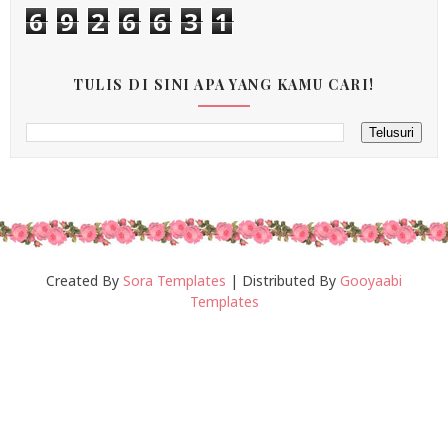
6
9
2
6
6
3
1
TULIS DI SINI APA YANG KAMU CARI!
Created By
Sora Templates
| Distributed By
Gooyaabi
Templates