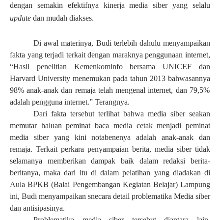
dengan semakin efektifnya kinerja media siber yang selalu
update
dan mudah diakses.
Di awal materinya, Budi terlebih dahulu menyampaikan
fakta yang terjadi terkait dengan maraknya penggunaan internet,
“H
asil penelitian Kemenkominfo bersama UNICEF dan
Harvard University
menemukan
pada tahun
2013
bahwasannya
98% anak-anak dan remaja telah mengenal internet, dan 79,5%
adalah pengguna internet.
” Terangnya.
Dari fakta tersebut terlihat bahwa media siber seakan
memutar haluan peminat baca media cetak menjadi peminat
media siber yang kini notabenenya adalah anak-anak dan
remaja. Terkait perkara penyampaian berita, media siber tidak
selamanya memberikan dampak baik dalam redaksi berita-
beritanya, maka dari itu di dalam pelatihan yang diadakan di
Aula BPKB (Balai Pengembangan Kegiatan Belajar) Lampung
ini, Budi menyampaikan snecara detail problematika Media siber
dan antisipasinya.
Problematika media siber tersebut diantara lain,