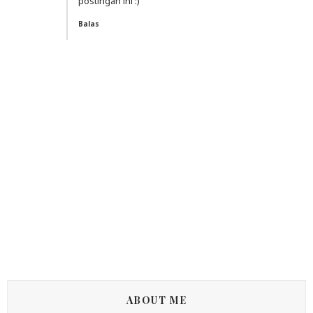
postingan ini :)
Balas
ABOUT ME