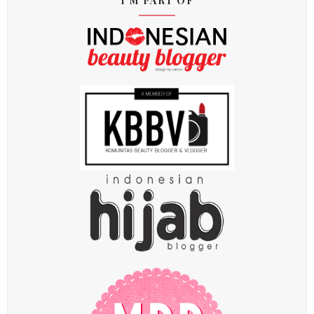
I'M PART OF