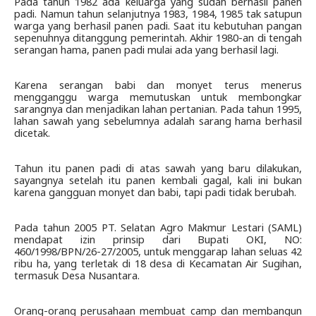
Pada tahun 1982 ada keluarga yang sudah berhasil panen 
padi. Namun tahun selanjutnya 1983, 1984, 1985 tak satupun 
warga yang berhasil panen padi. Saat itu kebutuhan pangan 
sepenuhnya ditanggung pemerintah. Akhir 1980-an di tengah 
serangan hama, panen padi mulai ada yang berhasil lagi.
Karena serangan babi dan monyet terus menerus 
mengganggu warga memutuskan untuk membongkar 
sarangnya dan menjadikan lahan pertanian. Pada tahun 1995, 
lahan sawah yang sebelumnya adalah sarang hama berhasil 
dicetak.
Tahun itu panen padi di atas sawah yang baru dilakukan, 
sayangnya setelah itu panen kembali gagal, kali ini bukan 
karena gangguan monyet dan babi, tapi padi tidak berubah. 
Pada tahun 2005 PT. Selatan Agro Makmur Lestari (SAML) 
mendapat izin prinsip dari Bupati OKI, NO: 
460/1998/BPN/26-27/2005, untuk menggarap lahan seluas 42 
ribu ha, yang terletak di 18 desa di Kecamatan Air Sugihan, 
termasuk Desa Nusantara.
Orang-orang perusahaan membuat camp dan membangun 