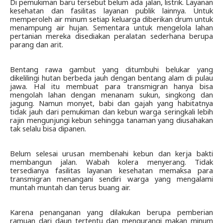
Di pemukiman baru tersebut belum ada jalan, listrik. Layanan 
kesehatan dan fasilitas layanan publik lainnya. Untuk 
memperoleh air minum setiap keluarga diberikan drum untuk 
menampung air hujan. Sementara untuk mengelola lahan 
pertanian mereka disediakan peralatan sederhana berupa 
parang dan arit.
Bentang rawa gambut yang ditumbuhi belukar yang 
dikelilingi hutan berbeda jauh dengan bentang alam di pulau 
jawa. Hal itu membuat para transmigran hanya bisa 
mengolah lahan dengan menanam sukun, singkong dan 
jagung. Namun monyet, babi dan gajah yang habitatnya 
tidak jauh dari pemukiman dan kebun warga seringkali lebih 
rajin mengunjungi kebun sehingga tanaman yang diusahakan 
tak selalu bisa dipanen.
Belum selesai urusan membenahi kebun dan kerja bakti 
membangun jalan. Wabah kolera menyerang. Tidak 
tersedianya fasilitas layanan kesehatan memaksa para 
transmigran menangani sendiri warga yang mengalami 
muntah muntah dan terus buang air. 
Karena penanganan yang dilakukan berupa pemberian 
ramuan dari daun tertentu dan mengurangi makan minum 