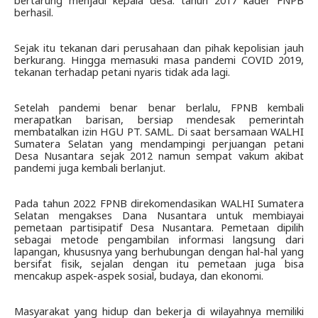
bertarung menjadi kepala desa. tahun 2017 kader FNPB 
berhasil.
Sejak itu tekanan dari perusahaan dan pihak kepolisian jauh 
berkurang. Hingga memasuki masa pandemi COVID 2019, 
tekanan terhadap petani nyaris tidak ada lagi.
Setelah pandemi benar benar berlalu, FPNB kembali 
merapatkan barisan, bersiap mendesak pemerintah 
membatalkan izin HGU PT. SAML. Di saat bersamaan WALHI 
Sumatera Selatan yang mendampingi perjuangan petani 
Desa Nusantara sejak 2012 namun sempat vakum akibat 
pandemi juga kembali berlanjut.
Pada tahun 2022 FPNB direkomendasikan WALHI Sumatera 
Selatan mengakses Dana Nusantara untuk membiayai 
pemetaan partisipatif Desa Nusantara. Pemetaan dipilih 
sebagai metode pengambilan informasi langsung dari 
lapangan, khususnya yang berhubungan dengan hal-hal yang 
bersifat fisik, sejalan dengan itu pemetaan juga bisa 
mencakup aspek-aspek sosial, budaya, dan ekonomi.
Masyarakat yang hidup dan bekerja di wilayahnya memiliki 