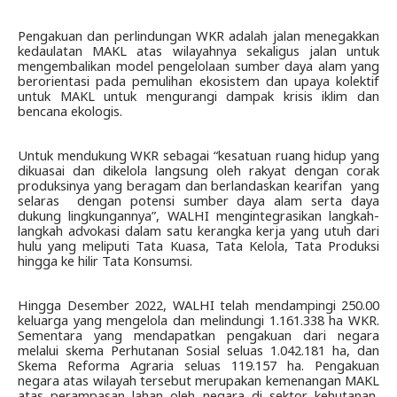
Pengakuan dan perlindungan WKR adalah jalan menegakkan 
kedaulatan MAKL atas wilayahnya sekaligus jalan untuk 
mengembalikan model pengelolaan sumber daya alam yang 
berorientasi pada pemulihan ekosistem dan upaya kolektif 
untuk MAKL untuk mengurangi dampak krisis iklim dan 
bencana ekologis.
Untuk mendukung WKR sebagai “kesatuan ruang hidup yang 
dikuasai dan dikelola langsung oleh rakyat dengan corak 
produksinya yang beragam dan berlandaskan kearifan  yang 
selaras  dengan potensi sumber daya alam serta daya 
dukung lingkungannya”, WALHI mengintegrasikan langkah-
langkah advokasi dalam satu kerangka kerja yang utuh dari 
hulu yang meliputi Tata Kuasa, Tata Kelola, Tata Produksi 
hingga ke hilir Tata Konsumsi.
Hingga Desember 2022, WALHI telah mendampingi 250.00 
keluarga yang mengelola dan melindungi 1.161.338 ha WKR. 
Sementara yang mendapatkan pengakuan dari negara 
melalui skema Perhutanan Sosial seluas 1.042.181 ha, dan 
Skema Reforma Agraria seluas 119.157 ha. Pengakuan 
negara atas wilayah tersebut merupakan kemenangan MAKL 
atas perampasan lahan oleh negara di sektor kehutanan, 