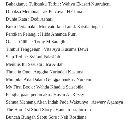
Bahagianya Tulisanku Terbit : Wahyu Ekasari Nugraheni
Dipaksa Membuat Tak Percaya : HF Inna
Dunia Kata : Dedi Ashari
Buku Pertamaku, Motivatorku : Luluk Kristianingsih
Percikan Pelangi : Hilda Amanda Putri
Olala...Olili... : Tomy M Saragih
Timbul Tenggelam : Vita Ayu Kusuma Dewi
Siap Terbit : Syifaul Falasifah
Menulis Itu Sesuatu : Ica Alifah
Three in One : Anggita Nurindah Kusuma
Mimpiku Ada Dalam Genggamanku : Nuraeni
My First Book : Wahda Khadija Salsabiila
Penghargaan pertamaku : Hasan Ar-Rezky
Semua Memang Akan Indah Pada Waktunya : Aswary Agansya
The Hard 1st Short Story : Hannan Izzaturrofa
Buncah Bungah Sabtu Sore : Neli Rosdiana