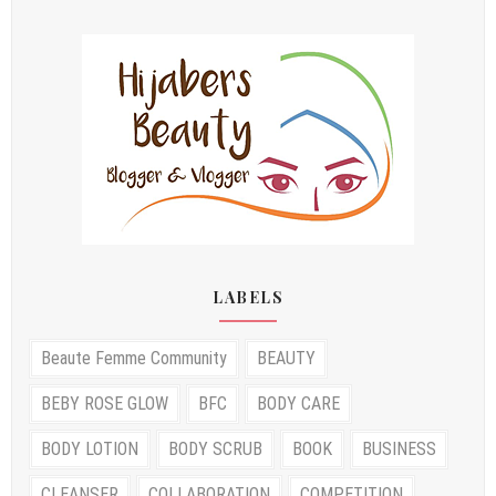
LABELS
Beaute Femme Community
BEAUTY
BEBY ROSE GLOW
BFC
BODY CARE
BODY LOTION
BODY SCRUB
BOOK
BUSINESS
CLEANSER
COLLABORATION
COMPETITION