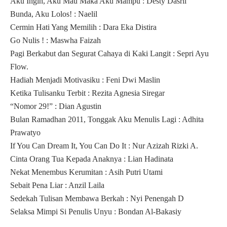
Aku Ingin, Aku Mau Maka Aku Mampu : Desty Dasril
Bunda, Aku Lolos! : Naelil
Cermin Hati Yang Memilih : Dara Eka Distira
Go Nulis ! : Maswha Faizah
Pagi Berkabut dan Segurat Cahaya di Kaki Langit : Sepri Ayu
Flow.
Hadiah Menjadi Motivasiku : Feni Dwi Maslin
Ketika Tulisanku Terbit : Rezita Agnesia Siregar
“Nomor 29!” : Dian Agustin
Bulan Ramadhan 2011, Tonggak Aku Menulis Lagi : Adhita
Prawatyo
If You Can Dream It, You Can Do It : Nur Azizah Rizki A.
Cinta Orang Tua Kepada Anaknya : Lian Hadinata
Nekat Menembus Kerumitan : Asih Putri Utami
Sebait Pena Liar : Anzil Laila
Sedekah Tulisan Membawa Berkah : Nyi Penengah D
Selaksa Mimpi Si Penulis Unyu : Bondan Al-Bakasiy