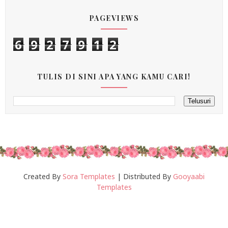
PAGEVIEWS
6
9
2
7
9
1
2
TULIS DI SINI APA YANG KAMU CARI!
Created By
Sora Templates
| Distributed By
Gooyaabi
Templates