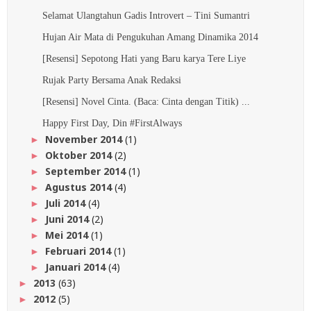
Selamat Ulangtahun Gadis Introvert – Tini Sumantri
Hujan Air Mata di Pengukuhan Amang Dinamika 2014
[Resensi] Sepotong Hati yang Baru karya Tere Liye
Rujak Party Bersama Anak Redaksi
[Resensi] Novel Cinta. (Baca: Cinta dengan Titik) ...
Happy First Day, Din #FirstAlways
November 2014
(1)
►
Oktober 2014
(2)
►
September 2014
(1)
►
Agustus 2014
(4)
►
Juli 2014
(4)
►
Juni 2014
(2)
►
Mei 2014
(1)
►
Februari 2014
(1)
►
Januari 2014
(4)
►
2013
(63)
►
2012
(5)
►