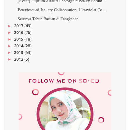
[Event] Fujifilm Astalift Photogenic Beauty Forum ...
Beautiesquad January Collaboration: Ultraviolet Co...
Serunya Tahun Baruan di Tangkahan
2017
(49)
►
2016
(26)
►
2015
(18)
►
2014
(28)
►
2013
(63)
►
2012
(5)
►