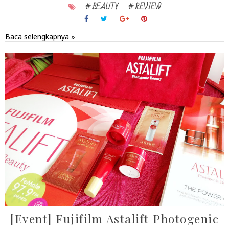
# BEAUTY
# REVIEW
Baca selengkapnya »
[Event] Fujifilm Astalift Photogenic