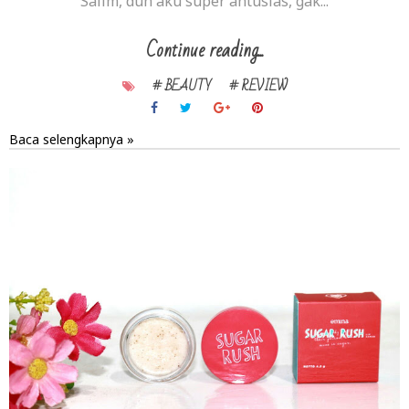
Salim, duh aku super antusias, gak...
Continue reading...
# BEAUTY
# REVIEW
Baca selengkapnya »