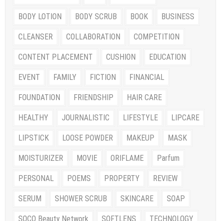
BODY LOTION
BODY SCRUB
BOOK
BUSINESS
CLEANSER
COLLABORATION
COMPETITION
CONTENT PLACEMENT
CUSHION
EDUCATION
EVENT
FAMILY
FICTION
FINANCIAL
FOUNDATION
FRIENDSHIP
HAIR CARE
HEALTHY
JOURNALISTIC
LIFESTYLE
LIPCARE
LIPSTICK
LOOSE POWDER
MAKEUP
MASK
MOISTURIZER
MOVIE
ORIFLAME
Parfum
PERSONAL
POEMS
PROPERTY
REVIEW
SERUM
SHOWER SCRUB
SKINCARE
SOAP
SOCO Beauty Network
SOFTLENS
TECHNOLOGY