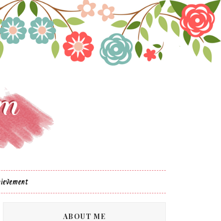
ievement
ABOUT ME