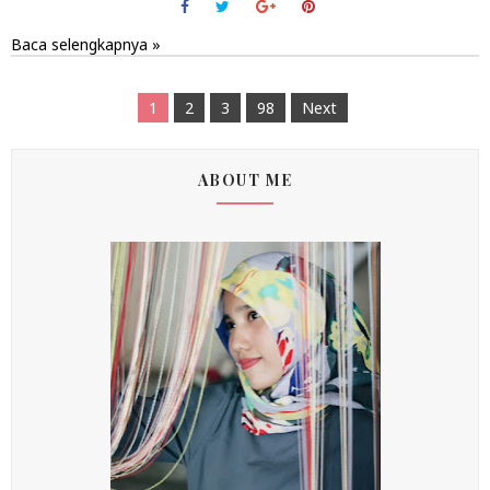
Baca selengkapnya »
1
2
3
98
Next
ABOUT ME