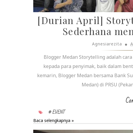
[Durian April] Story
Sederhana men
Agnesiarezita
A
Blogger Medan Storytelling adalah car
kepada para penyimak, baik dalam bentu
kemarin, Blogger Medan bersama Bank Su
Medan) di PRSU (Pekan 
Con
# EVENT
Baca selengkapnya »