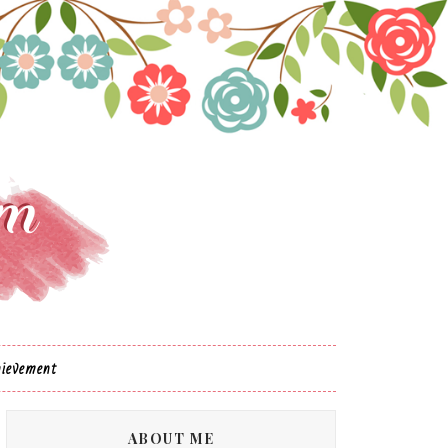
ievement
ABOUT ME