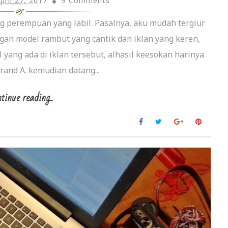
pril 27, 2017
9 Comments
g perempuan yang labil. Pasalnya, aku mudah tergiur
ngan model rambut yang cantik dan iklan yang keren,
 yang ada di iklan tersebut, alhasil keesokan harinya
rand A. kemudian datang...
tinue reading...