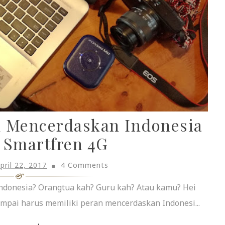
m Mencerdaskan Indonesia
 Smartfren 4G
pril 22, 2017
4 Comments
ndonesia? Orangtua kah? Guru kah? Atau kamu? Hei
pai harus memiliki peran mencerdaskan Indonesi...