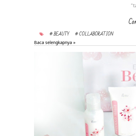
"t
Con
# BEAUTY
# COLLABORATION
Baca selengkapnya »