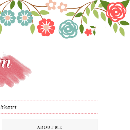
ievement
ABOUT ME