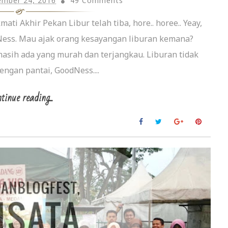
mber 24, 2016
49 Comments
i Akhir Pekan Libur telah tiba, hore.. horee.. Yeay,
Ness. Mau ajak orang kesayangan liburan kemana?
asih ada yang murah dan terjangkau. Liburan tidak
dengan pantai, GoodNess....
tinue reading...