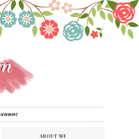
ievement
ABOUT ME