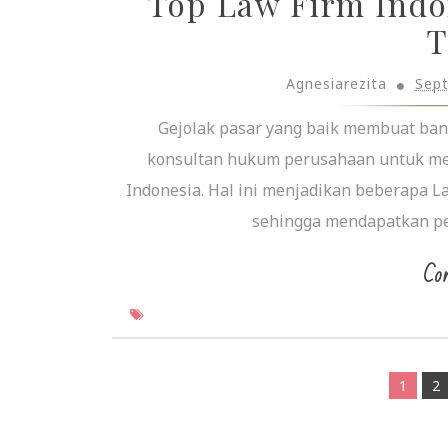
Top Law Firm Indo
T
Agnesiarezita
Sep
Gejolak pasar yang baik membuat bany
konsultan hukum perusahaan untuk men
Indonesia. Hal ini menjadikan beberapa L
sehingga mendapatkan pen
Con
1
2