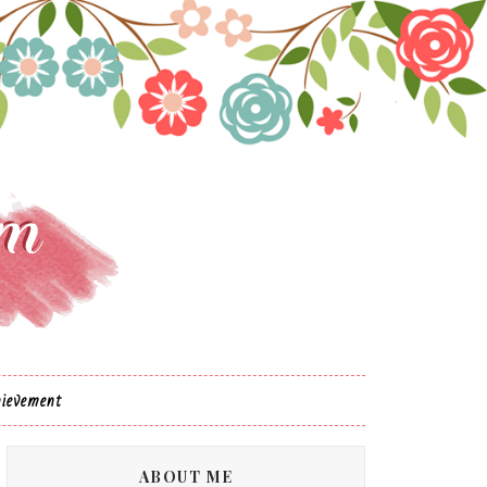
ievement
ABOUT ME