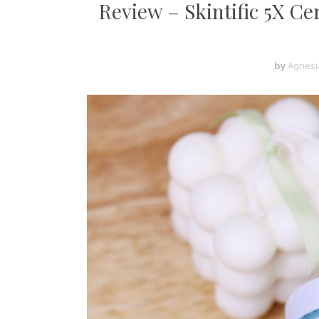
Review – Skintific 5X C
by
Agnesi