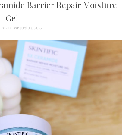
eramide Barrier Repair Moisture
Gel
arezita
on
Juni 17, 2022