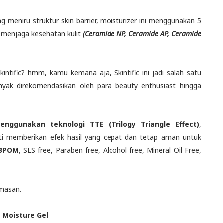
meniru struktur skin barrier, moisturizer ini menggunakan 5
 menjaga kesehatan kulit
(Ceramide NP, Ceramide AP, Ceramide
ntific? hmm, kamu kemana aja, Skintific ini jadi salah satu
anyak direkomendasikan oleh para beauty enthusiast hingga
nggunakan teknologi TTE (Trilogy Triangle Effect)
,
ti memberikan efek hasil yang cepat dan tetap aman untuk
 BPOM
, SLS free, Paraben free, Alcohol free, Mineral Oil Free,
emasan.
r Moisture Gel