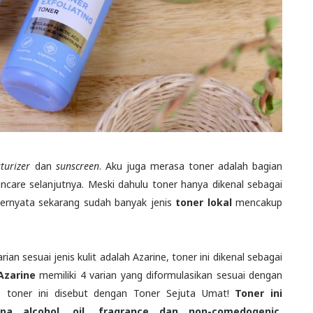
turizer
dan
sunscreen
. Aku juga merasa toner adalah bagian
ncare selanjutnya. Meski dahulu toner hanya dikenal sebagai
 ternyata sekarang sudah banyak jenis
toner lokal
mencakup
an sesuai jenis kulit adalah Azarine, toner ini dikenal sebagai
 Azarine
memiliki 4 varian yang diformulasikan sesuai dengan
tu, toner ini disebut dengan Toner Sejuta Umat!
Toner ini
npa alcohol, oil, fragrance dan non-comedogenic.