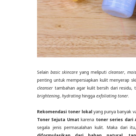
Selain
basic skincare
yang meliputi
cleanser
,
mois
penting untuk mempersiapkan kulit menyerap ski
cleanser
tambahan agar kulit bersih dari residu,
brightening
,
hydrating
hingga
exfoliating toner
.
Rekomendasi toner lokal
yang punya banyak vari
Toner Sejuta Umat
karena
toner series dari
segala jenis permasalahan kulit. Maka dari i
diformulasikan dari bahan natural, ta