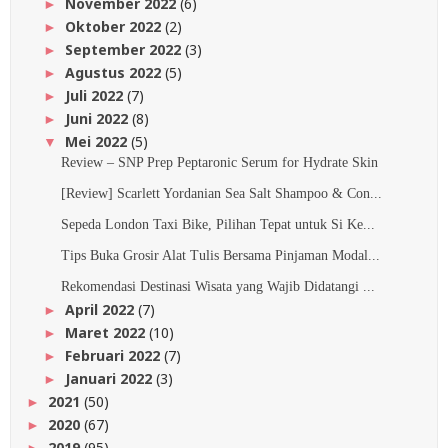
November 2022
(6)
►
Oktober 2022
(2)
►
September 2022
(3)
►
Agustus 2022
(5)
►
Juli 2022
(7)
►
Juni 2022
(8)
►
Mei 2022
(5)
▼
Review – SNP Prep Peptaronic Serum for Hydrate Skin
[Review] Scarlett Yordanian Sea Salt Shampoo & Con...
Sepeda London Taxi Bike, Pilihan Tepat untuk Si Ke...
Tips Buka Grosir Alat Tulis Bersama Pinjaman Modal...
Rekomendasi Destinasi Wisata yang Wajib Didatangi ...
April 2022
(7)
►
Maret 2022
(10)
►
Februari 2022
(7)
►
Januari 2022
(3)
►
2021
(50)
►
2020
(67)
►
2019
(95)
►