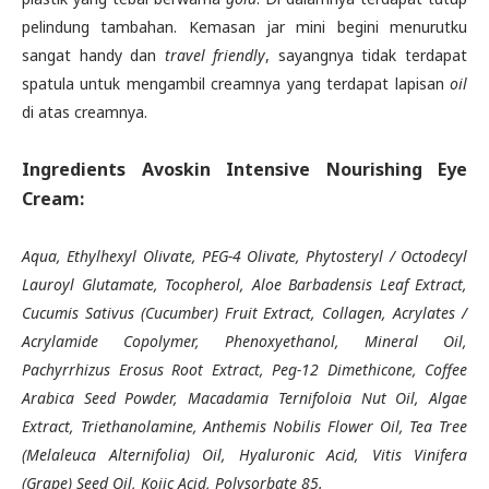
pelindung tambahan. Kemasan jar mini begini menurutku
sangat handy dan
travel friendly
, sayangnya tidak terdapat
spatula untuk mengambil creamnya yang terdapat lapisan
oil
di atas creamnya.
Ingredients Avoskin Intensive Nourishing Eye
Cream:
Aqua, Ethylhexyl Olivate, PEG-4 Olivate, Phytosteryl / Octodecyl
Lauroyl Glutamate, Tocopherol, Aloe Barbadensis Leaf Extract,
Cucumis Sativus (Cucumber) Fruit Extract, Collagen, Acrylates /
Acrylamide Copolymer, Phenoxyethanol, Mineral Oil,
Pachyrrhizus Erosus Root Extract, Peg-12 Dimethicone, Coffee
Arabica Seed Powder, Macadamia Ternifoloia Nut Oil, Algae
Extract, Triethanolamine, Anthemis Nobilis Flower Oil, Tea Tree
(Melaleuca Alternifolia) Oil, Hyaluronic Acid, Vitis Vinifera
(Grape) Seed Oil, Kojic Acid, Polysorbate 85.