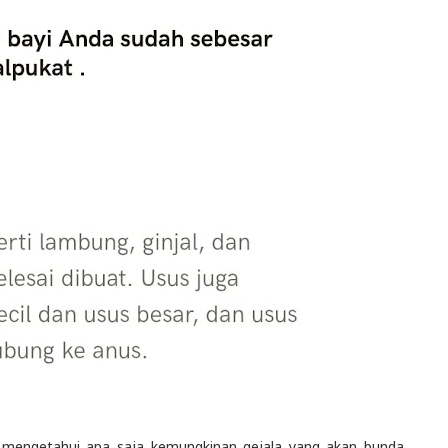
an mengetahui apa saja kemungkinan gejala yang akan bunda