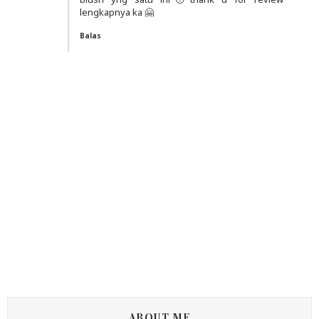
lengkapnya ka 🤗
Balas
ABOUT ME