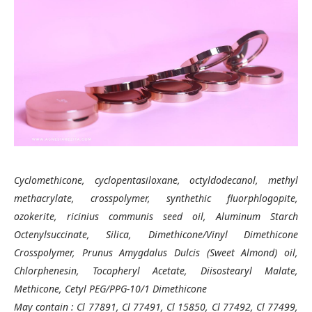
Cyclomethicone, cyclopentasiloxane, octyldodecanol, methyl
methacrylate, crosspolymer, synthethic fluorphlogopite,
ozokerite, ricinius communis seed oil, Aluminum Starch
Octenylsuccinate, Silica, Dimethicone/Vinyl Dimethicone
Crosspolymer, Prunus Amygdalus Dulcis (Sweet Almond) oil,
Chlorphenesin, Tocopheryl Acetate, Diisostearyl Malate,
Methicone, Cetyl PEG/PPG-10/1 Dimethicone
May contain : Cl 77891, Cl 77491, Cl 15850, Cl 77492, Cl 77499,