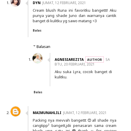
DYN
JUMAT, 12 FEBRUARI, 2021
Cream blush Runa ini favoritku bangettt! Aku
punya yang shade Juno dan warnanya cantik
banget di kulitku yg sawo matang <3
Balas
Balasan
AGNESIAREZITA
SA
BTU, 20 FEBRUARI, 2021
Aku suka Lyra, cocok banget di
kulitku.
Balas
MAIMUNAHLILI
JUMAT, 12 FEBRUARI, 2021
Packing nya mevvah bangettt 😍all shade nya
cangtipp² bangett,jdii penasaran sama cream
blush yng satu ini😳thank u for review