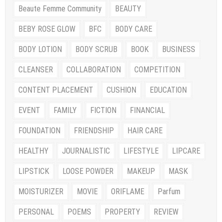
Beaute Femme Community
BEAUTY
BEBY ROSE GLOW
BFC
BODY CARE
BODY LOTION
BODY SCRUB
BOOK
BUSINESS
CLEANSER
COLLABORATION
COMPETITION
CONTENT PLACEMENT
CUSHION
EDUCATION
EVENT
FAMILY
FICTION
FINANCIAL
FOUNDATION
FRIENDSHIP
HAIR CARE
HEALTHY
JOURNALISTIC
LIFESTYLE
LIPCARE
LIPSTICK
LOOSE POWDER
MAKEUP
MASK
MOISTURIZER
MOVIE
ORIFLAME
Parfum
PERSONAL
POEMS
PROPERTY
REVIEW