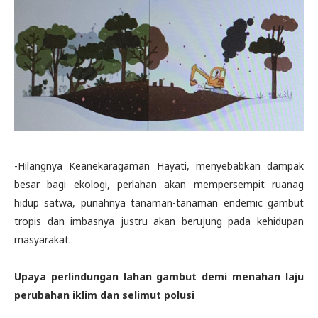
-Hilangnya Keanekaragaman Hayati, menyebabkan dampak
besar bagi ekologi, perlahan akan mempersempit ruanag
hidup satwa, punahnya tanaman-tanaman endemic gambut
tropis dan imbasnya justru akan berujung pada kehidupan
masyarakat.
Upaya perlindungan lahan gambut demi menahan laju
perubahan iklim dan selimut polusi