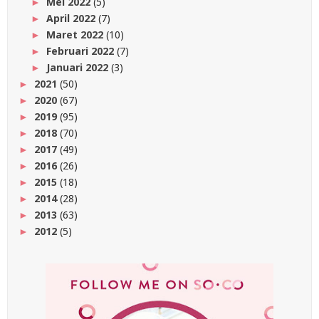
Mei 2022
(5)
►
April 2022
(7)
►
Maret 2022
(10)
►
Februari 2022
(7)
►
Januari 2022
(3)
►
2021
(50)
►
2020
(67)
►
2019
(95)
►
2018
(70)
►
2017
(49)
►
2016
(26)
►
2015
(18)
►
2014
(28)
►
2013
(63)
►
2012
(5)
►