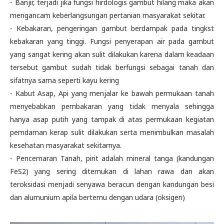
- Banjir, terjadi jika fungsi hirdologis gambut hilang maka akan
mengancam keberlangsungan pertanian masyarakat sekitar.
- Kebakaran, pengeringan gambut berdampak pada tingkst
kebakaran yang tinggi. Fungsi penyerapan air pada gambut
yang sangat kering akan sulit dilakukan karena dalam keadaan
tersebut gambut sudah tidak berfungsi sebagai tanah dan
sifatnya sama seperti kayu kering
- Kabut Asap, Api yang menjalar ke bawah permukaan tanah
menyebabkan pembakaran yang tidak menyala sehingga
hanya asap putih yang tampak di atas permukaan kegiatan
pemdaman kerap sulit dilakukan serta menimbulkan masalah
kesehatan masyarakat sekitarnya.
- Pencemaran Tanah, pirit adalah mineral tanga (kandungan
FeS2) yang sering ditemukan di lahan rawa dan akan
teroksidasi menjadi senyawa beracun dengan kandungan besi
dan alumunium apila bertemu dengan udara (oksigen)