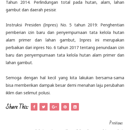
Tahun 2014. Perlindungan total pada hutan, alam, lahan
gambut dan daerah pesisir.
Instruksi Presiden (Inpres) No. 5 tahun 2019: Penghentian
pemberian izin baru dan penyempurnaan tata kelola hutan
alam primer dan lahan gambut, Inpres ini merupakan
perbaikan dari inpres No. 6 tahun 2017 tentang penundaan izin
baru dan penyempurnaan tata kelola hutan alam primer dan
lahan gambut.
Semoga dengan hal kecil yang kita lakukan bersama-sama
bisa memberikan dampak besar demi menahan laju perubahan
iklim dan selimut polusi.
Share This:
Previous