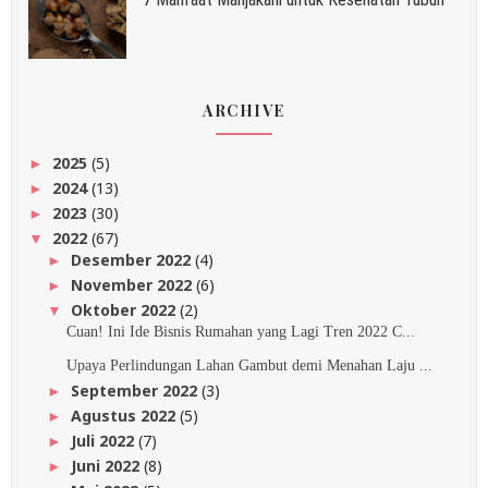
ARCHIVE
2025
(5)
►
2024
(13)
►
2023
(30)
►
2022
(67)
▼
Desember 2022
(4)
►
November 2022
(6)
►
Oktober 2022
(2)
▼
Cuan! Ini Ide Bisnis Rumahan yang Lagi Tren 2022 C...
Upaya Perlindungan Lahan Gambut demi Menahan Laju ...
September 2022
(3)
►
Agustus 2022
(5)
►
Juli 2022
(7)
►
Juni 2022
(8)
►