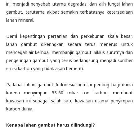
ini menjadi penyebab utama degradasi dan alih fungsi lahan
gambut, terutama akibat semakin terbatasnya ketersediaan
lahan mineral.
Demi kepentingan pertanian dan perkebunan skala besar,
lahan gambut dikeringkan secara terus menerus untuk
mencegah air kembali membanjiri gambut. Siklus surutnya dan
pengeringan gambut yang terus berlangsung menjadi sumber
emisi karbon yang tidak akan berhenti.
Padahal lahan gambut Indonesia bernilai penting bagi dunia
karena menyimpan 53-60 miliar ton karbon, membuat
kawasan ini sebagai salah satu kawasan utama penyimpan
karbon dunia.
Kenapa lahan gambut harus dilindungi?