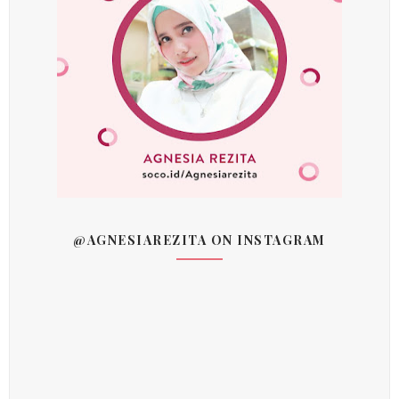
@AGNESIAREZITA ON INSTAGRAM