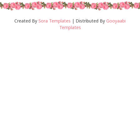
Created By
Sora Templates
| Distributed By
Gooyaabi
Templates