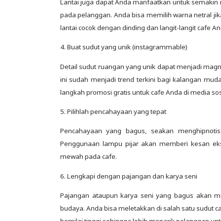
Lantai juga dapat Anda manfaatkan untuk semakin 
pada pelanggan. Anda bisa memilih warna netral ji
lantai cocok dengan dinding dan langit-langit cafe An
4. Buat sudut yang unik (instagrammable)
Detail sudut ruangan yang unik dapat menjadi magne
ini sudah menjadi trend terkini bagi kalangan muda
langkah promosi gratis untuk cafe Anda di media sos
5. Pilihlah pencahayaan yang tepat
Pencahayaan yang bagus, seakan menghipnoti
Penggunaan lampu pijar akan memberi kesan ekso
mewah pada cafe.
6. Lengkapi dengan pajangan dan karya seni
Pajangan ataupun karya seni yang bagus akan m
budaya. Anda bisa meletakkan di salah satu sudut ca
bernilai tinggi sehingga lebih menarik pelanggan 