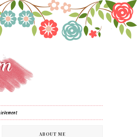
ievement
ABOUT ME