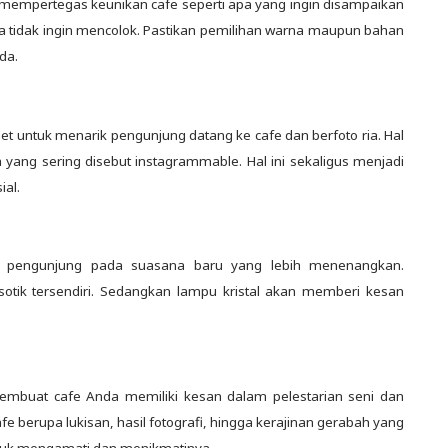
mempertegas keunikan cafe seperti apa yang ingin disampaikan
ka tidak ingin mencolok. Pastikan pemilihan warna maupun bahan
da.
t untuk menarik pengunjung datang ke cafe dan berfoto ria. Hal
 yang sering disebut instagrammable. Hal ini sekaligus menjadi
ial.
s pengunjung pada suasana baru yang lebih menenangkan.
tik tersendiri. Sedangkan lampu kristal akan memberi kesan
embuat cafe Anda memiliki kesan dalam pelestarian seni dan
fe berupa lukisan, hasil fotografi, hingga kerajinan gerabah yang
untuk mengamati dan menikmatinya.