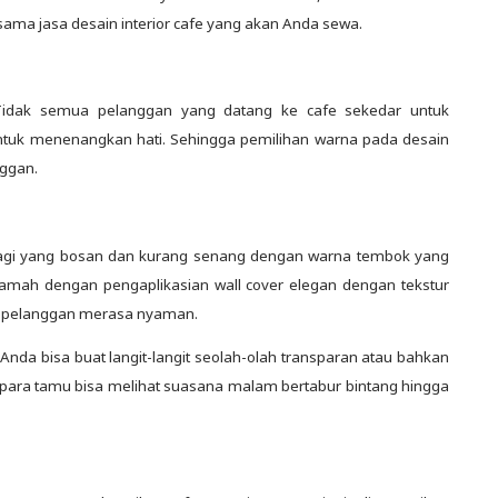
sama jasa desain interior cafe yang akan Anda sewa.
 Tidak semua pelanggan yang datang ke cafe sekedar untuk
uk menenangkan hati. Sehingga pemilihan warna pada desain
nggan.
if bagi yang bosan dan kurang senang dengan warna tembok yang
amah dengan pengaplikasian wall cover elegan dengan tekstur
ra pelanggan merasa nyaman.
 Anda bisa buat langit-langit seolah-olah transparan atau bahkan
 para tamu bisa melihat suasana malam bertabur bintang hingga