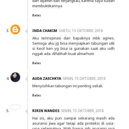
dan dijamin dan terjangkau, karena saya sudah
membuktikannya
Balas
INDA CHAKIM
SABTU, 13 OKTOBER, 2018
Aku terinspirasi dari bapaknya mbk agnes.
Semoga aku jg bisa menyiapkan tabungan utk
si kecil ken yg bisa ia gunakan saat aku udh
nggak ada. Alfatihah buat almarhum
Balas
AUDA ZASCHKYA
SENIN, 15 OKTOBER, 2018
Menyisihkan tabungan ini penting sekali.
Balas
RIRIN WANDES
SENIN, 15 OKTOBER, 2018
Hai sis, aku pun sampai sekarang masih ada
asuransi jiwa agar tetap ada proteksi di usia-
usia selanjutnya. Wah bagus nih asuransi nya