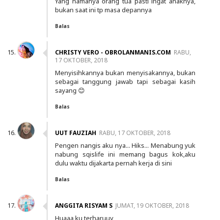
Yang namanya orang tua pasti ingat anaknya,
bukan saat ini tp masa depannya
Balas
CHRISTY VERO - OBROLANMANIS.COM
RABU,
17 OKTOBER, 2018
Menyisihkannya bukan menyisakannya, bukan
sebagai tanggung jawab tapi sebagai kasih
sayang 😊
Balas
UUT FAUZIAH
RABU, 17 OKTOBER, 2018
Pengen nangis aku nya... Hiks... Menabung yuk
nabung sqislife ini memang bagus kok,aku
dulu waktu dijakarta pernah kerja di sini
Balas
ANGGITA RISYAM S
JUMAT, 19 OKTOBER, 2018
Huaaa ku terharuuy