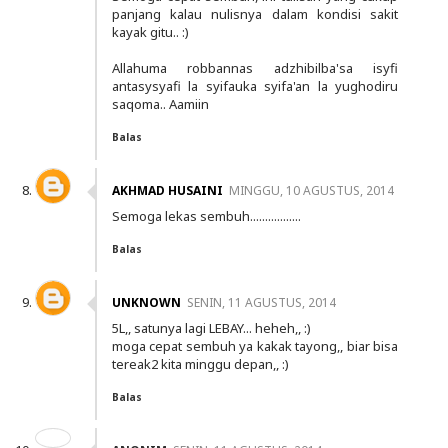
panjang kalau nulisnya dalam kondisi sakit
kayak gitu.. :)
Allahuma robbannas adzhibilba'sa isyfi
antasysyafi la syifauka syifa'an la yughodiru
saqoma.. Aamiin
Balas
AKHMAD HUSAINI
MINGGU, 10 AGUSTUS, 2014
Semoga lekas sembuh.................
Balas
UNKNOWN
SENIN, 11 AGUSTUS, 2014
5L,, satunya lagi LEBAY... heheh,, :)
moga cepat sembuh ya kakak tayong,, biar bisa
tereak2 kita minggu depan,, :)
Balas