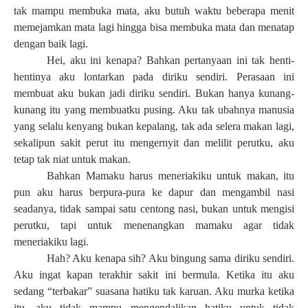
tak mampu membuka mata, aku butuh waktu beberapa menit
memejamkan mata lagi hingga bisa membuka mata dan menatap
dengan baik lagi.
Hei, aku ini kenapa? Bahkan pertanyaan ini tak henti-
hentinya aku lontarkan pada diriku sendiri. Perasaan ini
membuat aku bukan jadi diriku sendiri. Bukan hanya kunang-
kunang itu yang membuatku pusing. Aku tak ubahnya manusia
yang selalu kenyang bukan kepalang, tak ada selera makan lagi,
sekalipun sakit perut itu mengernyit dan melilit perutku, aku
tetap tak niat untuk makan.
Bahkan Mamaku harus meneriakiku untuk makan, itu
pun aku harus berpura-pura ke dapur dan mengambil nasi
seadanya, tidak sampai satu centong nasi, bukan untuk mengisi
perutku, tapi untuk menenangkan mamaku agar tidak
meneriakiku lagi.
Hah? Aku kenapa sih? Aku bingung sama diriku sendiri.
Aku ingat kapan terakhir sakit ini bermula. Ketika itu aku
sedang “terbakar” suasana hatiku tak karuan. Aku murka ketika
itu, aku tidak mampu mengendalikan hatiku untuk tidak