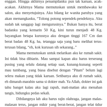
enggan. Hingga akhirnya penampilanku pun tak karuan, acak-
acakan. Akhirnya Mama memutuskan untuk membawaku ke
salon, aku menyetujuinya. Aku bilang ke wanita parubya yang
akan memangkasku, “Tolong potong sependek-pendeknya. Aku
sudah tak sanggup lagi mengurusinya.” Bukan hanya itu, berat
badanku yang kemarin 50 Kg, kini turun menjadi 48 Kg.
bayangkan betapa kurusnya aku dengan tinggi 167 Cm dan
berat badan 48 Kg. ha, tetangga saja yang baru melihat terus-
terusan bilang, “eh, kok kurusan sih sekarang..”
Mama memutuskan untuk melarikan aku ke rumah sakit.
Ini tidak bisa dibiarin. Mau sampai kapan aku harus terserang
pusing yang selalu datang setiap saat, kunang-kunang seperti
mau tumbang, yang biasa disebut dengan “Pitam” belum lagi
selera makan yang tidak karuan. Setibanya aku di rumah sakit,
eh dimarah-marahin sama si dokter mah. Ya Allah, dokter ini gak
tahu banget kalau aku lagi rapuh, mati-matian aku menahan
tangis, hidungku pedas sekali.
Dibilangnya lah aku harus rajin olahraga, jangan malas-
malasan terus, jangan mikir yang berat-berat, jangan telat tidur