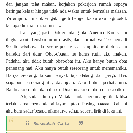
dan jangan telat makan, kerjakan pekerjaan rumah supaya
keringat keluar hingga tidak ada waktu untuk bermalas-malasan.
Ya ampun, ini dokter gak ngerti banget kalau aku lagi sakit,
kenapa dimarah-marahin sih..
Lah, yang pasti Dokter bilang aku Anemia. Kurasa ini
tingkat akut. Tensiku turun drastis, dari normalnya 110 menjadi
90. Itu sebabnya aku sering pusing saat bangkit dari duduk atau
bangkit dari tidur. Obat-obatan itu harus rutin aku makan.
Padahal aku tidak butuh obat-obat itu. Aku hanya butuh obat
penenang hati. Aku hanya butuh seseorang untuk menemaniku.
Hanya seorang, bukan banyak tapi datang dan pergi. Hei,
siapapun seseorang itu, datanglah. Aku butuh perhatianmu.
Bantu aku sembuhkan diriku. Doakan aku sembuh dari sakitku..
Ah, sudah dulu ya. Mataku mulai berkunang, tidak bisa
terlalu lama memandangi layar laptop. Pusing haaaaa.. kali ini
aku baru sadar betapa nikmatnya sehat, seperti lirik di lagu ini..
Muhasabah Cinta