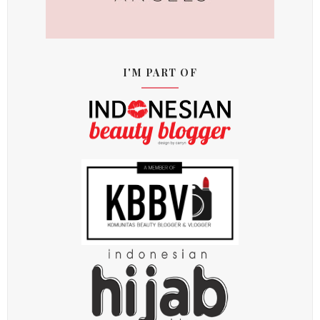
I'M PART OF