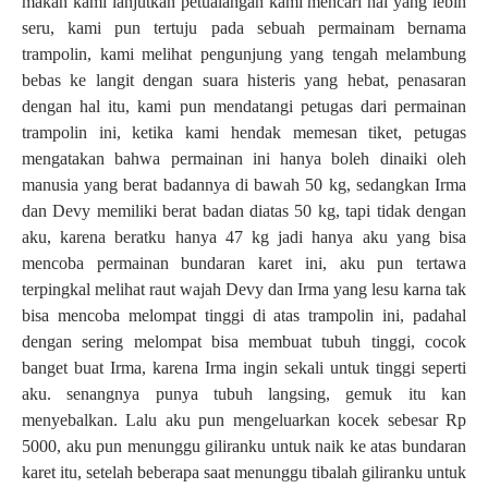
makan kami lanjutkan petualangan kami mencari hal yang lebih
seru, kami pun tertuju pada sebuah permainam bernama
trampolin, kami melihat pengunjung yang tengah melambung
bebas ke langit dengan suara histeris yang hebat, penasaran
dengan hal itu, kami pun mendatangi petugas dari permainan
trampolin ini, ketika kami hendak memesan tiket, petugas
mengatakan bahwa permainan ini hanya boleh dinaiki oleh
manusia yang berat badannya di bawah 50 kg, sedangkan Irma
dan Devy memiliki berat badan diatas 50 kg, tapi tidak dengan
aku, karena beratku hanya 47 kg jadi hanya aku yang bisa
mencoba permainan bundaran karet ini, aku pun tertawa
terpingkal melihat raut wajah Devy dan Irma yang lesu karna tak
bisa mencoba melompat tinggi di atas trampolin ini, padahal
dengan sering melompat bisa membuat tubuh tinggi, cocok
banget buat Irma, karena Irma ingin sekali untuk tinggi seperti
aku. senangnya punya tubuh langsing, gemuk itu
kan
menyebalkan. Lalu aku pun mengeluarkan kocek sebesar Rp
5000, aku pun menunggu giliranku untuk naik ke atas bundaran
karet itu, setelah beberapa saat menunggu tibalah giliranku untuk