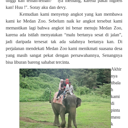
tinggi
kan
teman-teman?" "iya memang, karena pakai highels
kan
! Huu !". Soray aku dan devy.
Kemudian kami menyetop angkot yang
kan
membawa
kami ke Medan Zoo. Sebelum naik ke angkot tersebut kami
memastikan lagi bahwa angkot ini benar menuju Medan Zoo,
karena ada istilah menyatakan “malu bertanya sesat di jalan”,
jadi daripada tersesat tak ada salahnya bertanya kan. Di
perjalanan mendekati Medan Zoo kami menikmati suasana desa
yang masih sangat pekat dengan persawahannya, Senangnya
bisa liburan bareng sahabat tercinta.
Akhir
nya
tibala
h
kami
di
pintu
masu
k