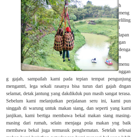
h
meng
eliling
i
lapan
gan
denga
n
menu
nggan
g gajah, sampailah kami pada tepian tempat pengunjung
mengantri, lega sekali rasanya bisa turun dari gajah dngan
selamat, detak jantung yang dakdikduk pun masih sangat terasa.
Sebelum kami melanjutkan perjalanan seru ini, kami pun
singgah di warung untuk makan siang, dan seperti yang kami
janjikan, kami bertiga membawa bekal makan siang masing-
masing dari rumah, selain menjaga pola makan yng baik
membawa bekal juga termasuk penghematan. Setelah selesai