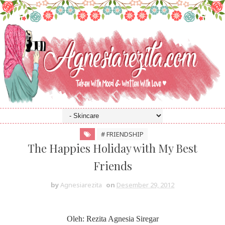
# FRIENDSHIP
The Happies Holiday with My Best
Friends
by
Agnesiarezita
on
Desember 29, 2012
Oleh: Rezita Agnesia Siregar