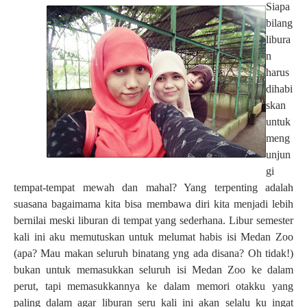
Siapa
bilang
libura
n
harus
dihabi
skan
untuk
meng
unjun
gi
tempat-tempat mewah dan mahal? Yang terpenting adalah
suasana bagaimama kita bisa membawa diri kita menjadi lebih
bernilai meski liburan di tempat yang sederhana. Libur semester
kali ini aku memutuskan untuk melumat habis isi Medan Zoo
(apa? Mau makan seluruh binatang yng ada disana? Oh tidak!)
bukan untuk memasukkan seluruh isi Medan Zoo ke dalam
perut, tapi memasukkannya ke dalam memori otakku yang
paling dalam agar liburan seru kali ini akan selalu ku ingat