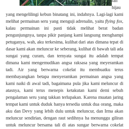
ran
hijau
yang mengelilingi kebun binatang ini, indahnya. Lagi-lagi kami
melihat permainan seru yang menguji adrenalin, yaitu
flying fox
,
kalau permainan ini pasti tidak melihat berat badan
pengunjungnya, tanpa pikir panjang kami langsung menghampi
petuganya, wah, aku terkesima, kulihat dari atas dimana tepat di
dasar kami akan meluncur ke seberang, kulihat di bawah tali ada
sungai yang curam, dan ternyata sungai itu adalah tempat
dimana kami mengemudikan angsa raksasa yang meyeramkan
tadi. Air yang berwarna cokelat itu membuatku terus
membayangkan betapa menyeramkan permainan angsa yang
kami naiki di awal tadi, bagaimana pula jika kami meluncur di
atasnya, kami terus menepis ketakutan kami demi sebuh
pengalaman seru yang takkan terlupakan. Karena muatan jaring
tempat kami untuk duduk hanya tersedia untuk dua orang, maka
aku dan Devy yang lebih dulu untuk meluncur, dan Irma akan
meluncur sendirian, dengan raut sedihnya ha menunggu giliran
untuk meluncur bersama tali di atas sungar berwarna cokelat