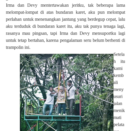
Irma dan Devy mentertawakan jeritku, tak beberapa lama
melompat-lompat di atas bundaran karet, aku pun melompat
perlahan untuk menenangkan jantung yang berdegup cepat, lalu
aku terduduk di bundaran karet itu, aku tak punya tenaga lagi,
rasanya mau pingsan, tapi Irma dan Devy mensuportku lagi
untuk tetap bertahan, karena pengalaman seru belum berhenti di
trampolin ini.
Setela
h itu
kami
kemb
ali
meny
usuri
jalan
menik
mati
pelata