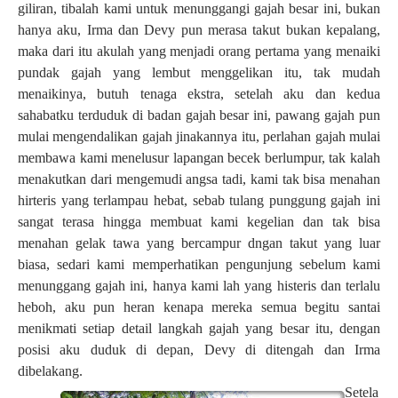
giliran, tibalah kami untuk menunggangi gajah besar ini, bukan
hanya aku, Irma dan Devy pun merasa takut bukan kepalang,
maka dari itu akulah yang menjadi orang pertama yang menaiki
pundak gajah yang lembut menggelikan itu, tak mudah
menaikinya, butuh tenaga ekstra, setelah aku dan kedua
sahabatku terduduk di badan gajah besar ini, pawang gajah pun
mulai mengendalikan gajah jinakannya itu, perlahan gajah mulai
membawa kami menelusur lapangan becek berlumpur, tak kalah
menakutkan dari mengemudi angsa tadi, kami tak bisa menahan
hirteris yang terlampau hebat, sebab tulang punggung gajah ini
sangat terasa hingga membuat kami kegelian dan tak bisa
menahan gelak tawa yang bercampur dngan takut yang luar
biasa, sedari kami memperhatikan pengunjung sebelum kami
menunggang gajah ini, hanya kami lah yang histeris dan terlalu
heboh, aku pun heran kenapa mereka semua begitu santai
menikmati setiap detail langkah gajah yang besar itu, dengan
posisi aku duduk di depan, Devy di ditengah dan Irma
dibelakang.
Setela