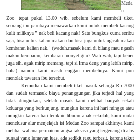
Meda
n
Zoo, tepat pukul 13.00 wib. sebelum kami membeli tiket,
seorang ibu parubaya menawarkan kami untuk membeli kacang
kulit miliknya " nak beli kacang nak! Satu bungkus cuma seribu
saja, bisa untuk kalian makan dan bisa juga untuk ngasih makan
kembaran kalian nak." (waduh,masak kami di bilang mau ngasih
makan kembaran, kembaran monyet gitu? Wah wah, tapi bener
juga sih, agak mirip memang, tapi si Irma deng yang lebih mirip,
haha) namun kami masih enggan membelinya. Kami pun
menolak tawaran ibu tersebut.
Kemudian kami membeli tiket masuk seharga Rp 7000
dan sudah termasuk biaya penanggungan jika terjadi hal yang
tidak diinginkan, setelah masuk kami melihat banyak sekali
keluarga yang berkunjung, mungkin karena ini hari minggu atau
mungkin karena hari terakhir liburan anak sekolah, kami mulai
menelusur alur menjelajah isi Medan Zoo sampai akhirnya kami
melihat wahana permainan angsa raksasa yang tergenang di atas
sungai yang lumayan luas, ada sedikit ragu terbesit, karena takut