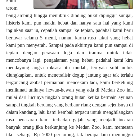
kami
terom
bang-ambing hingga menubruk dinding bukit dipinggir sungai,
histeris kami pun makin hebat dan hanya satu hal yang kami
inginkan saat iu, cepatlah sampai ke tepian, padahal kami baru
berlayar selama 5 menit, namun karna rasa takut yang hebat
kami pun menyerah. Sampai pada akhirnya kami pun sampai di
tepian dengan perasaan lega dan trauma untuk tidak
mencobanya lagi, pengalaman yang hebat, padahal kami kira
mendayung angsa raksasa itu mudah, ternyata sulit untuk
diungkapkan, untuk menetralisir degup jantung agar tak terlalu
tergoncang akibat permainan mencekam tadi, kami berkeliling
menikmati uniknya hewan-hewan yang ada di Medan Zoo ini,
mulai dari lucunya tingkah orang hutan ketika bermain ayunan
sampai tingkah beruang yang berbaur riang dengan sejenisnya di
dalam kandang, lalu kami kembali terpacu untuk menghilangkan
rasa penasaran kami terhadap gajah yang menjadi incaran
banyak orang jika berkunjung ke Medan Zoo, kami memesan
tiket seharga Rp 5000 per orang, tak berapa lama menunggu