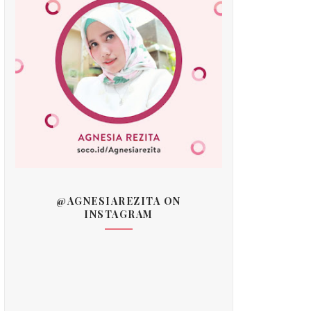
@AGNESIAREZITA ON
INSTAGRAM