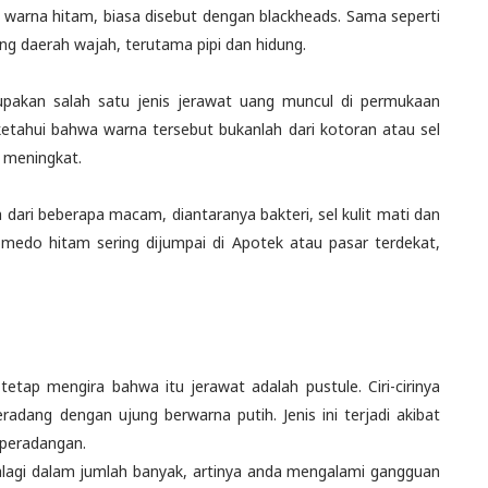
 warna hitam, biasa disebut dengan blackheads. Sama seperti
ang daerah wajah, terutama pipi dan hidung.
akan salah satu jenis jerawat uang muncul di permukaan
iketahui bahwa warna tersebut bukanlah dari kotoran atau sel
g meningkat.
dari beberapa macam, diantaranya bakteri, sel kulit mati dan
omedo hitam sering dijumpai di Apotek atau pasar terdekat,
tetap mengira bahwa itu jerawat adalah pustule. Ciri-cirinya
dang dengan ujung berwarna putih. Jenis ini terjadi akibat
 peradangan.
apalagi dalam jumlah banyak, artinya anda mengalami gangguan