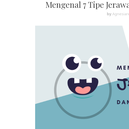
Mengenal 7 Tipe Jera
by
Agnesiare