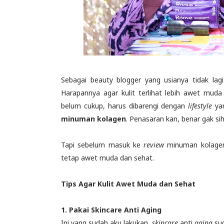
Sebagai beauty blogger yang usianya tidak lag
Harapannya agar kulit terlihat lebih awet muda
belum cukup, harus dibarengi dengan
lifestyle
ya
minuman kolagen
. Penasaran kan, benar gak si
Tapi sebelum masuk ke
review
minuman kolagen t
tetap awet muda dan sehat.
Tips Agar Kulit Awet Muda dan Sehat
1. Pakai Skincare Anti Aging
Ini yang sudah aku lakukan,
skincare
anti
aging
su