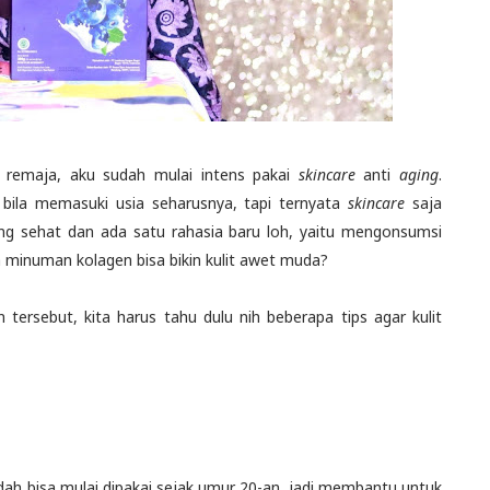
i remaja, aku sudah mulai intens pakai
skincare
anti
aging
.
 bila memasuki usia seharusnya, tapi ternyata
skincare
saja
ng sehat dan ada satu rahasia baru loh, yaitu mengonsumsi
h minuman kolagen bisa bikin kulit awet muda?
ersebut, kita harus tahu dulu nih beberapa tips agar kulit
dah bisa mulai dipakai sejak umur 20-an, jadi membantu untuk