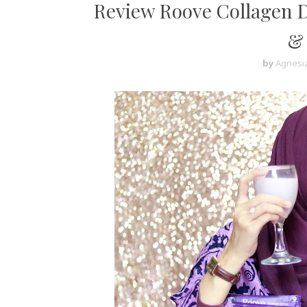
Review Roove Collagen D
&
by
Agnesia