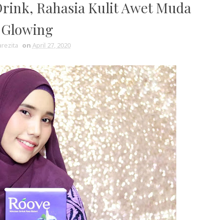
rink, Rahasia Kulit Awet Muda
 Glowing
rezita
on
April 27, 2020