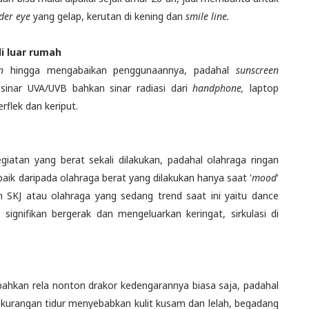
der eye
yang gelap, kerutan di kening dan
smile line.
i luar rumah
n
hingga mengabaikan penggunaannya, padahal
sunscreen
 sinar UVA/UVB bahkan sinar radiasi dari
handphone,
laptop
rflek dan keriput.
iatan yang berat sekali dilakukan, padahal olahraga ringan
baik daripada olahraga berat yang dilakukan hanya saat '
mood
'
m SKJ atau olahraga yang sedang trend saat ini yaitu dance
signifikan bergerak dan mengeluarkan keringat, sirkulasi di
ahkan rela nonton drakor kedengarannya biasa saja, padahal
 Kekurangan tidur menyebabkan kulit kusam dan lelah, begadang