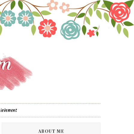
ievement
ABOUT ME