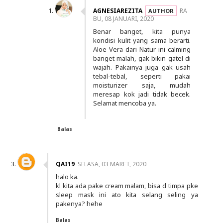
AGNESIAREZITA
RA
BU, 08 JANUARI, 2020
Benar banget, kita punya
kondisi kulit yang sama berarti.
Aloe Vera dari Natur ini calming
banget malah, gak bikin gatel di
wajah. Pakainya juga gak usah
tebal-tebal, seperti pakai
moisturizer saja, mudah
meresap kok jadi tidak becek.
Selamat mencoba ya.
Balas
QAI19
SELASA, 03 MARET, 2020
halo ka.
kl kita ada pake cream malam, bisa d timpa pke
sleep mask ini ato kita selang seling ya
pakenya? hehe
Balas