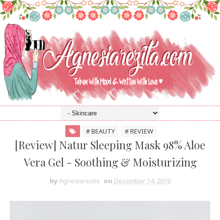
# BEAUTY
# REVIEW
[Review] Natur Sleeping Mask 98% Aloe
Vera Gel - Soothing & Moisturizing
by
Agnesiarezita
on
Desember 14, 2019