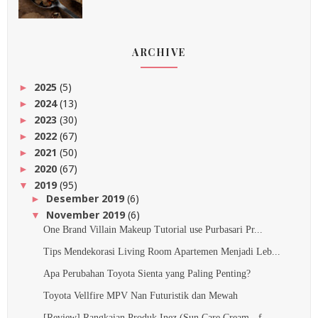
ARCHIVE
2025
(5)
►
2024
(13)
►
2023
(30)
►
2022
(67)
►
2021
(50)
►
2020
(67)
►
2019
(95)
▼
Desember 2019
(6)
►
November 2019
(6)
▼
One Brand Villain Makeup Tutorial use Purbasari Pr...
Tips Mendekorasi Living Room Apartemen Menjadi Leb...
Apa Perubahan Toyota Sienta yang Paling Penting?
Toyota Vellfire MPV Nan Futuristik dan Mewah
[Review] Rangkaian Produk Inez (Sun Care Cream - f...