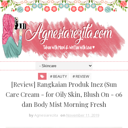
# BEAUTY
# REVIEW
[Review] Rangkaian Produk Inez (Sun
Care Cream - for Oily Skin, Blush On - 06
dan Body Mist Morning Fresh
by
Agnesiarezita
on
November 11, 2019