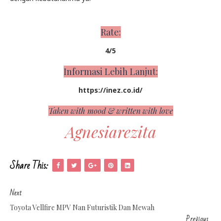
Rate:
4/5
Informasi Lebih Lanjut:
https://inez.co.id/
Taken with mood & written with love
Agnesiarezita
Share This:
Next
Toyota Vellfire MPV Nan Futuristik Dan Mewah
Previous